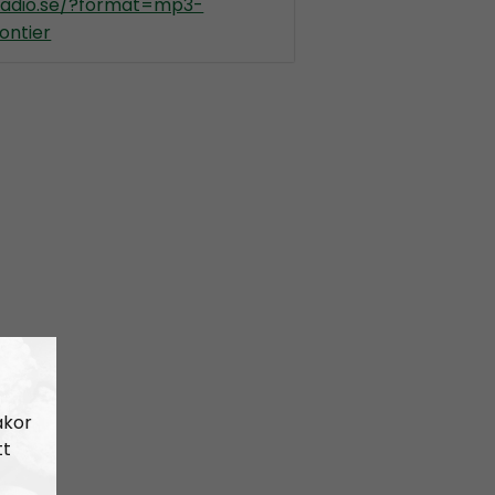
kradio.se/?format=mp3-
ontier
akor
tt