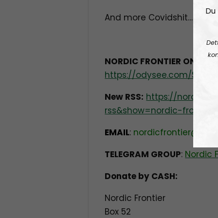
Du 
And more Covidshit…
Det
kon
NORDIC FRONTIER ON ODY
https://odysee.com/$/invit
New RSS:
https://nordisk
rss&show=nordic-frontier
EMAIL
:
nordicfrontier@pro
TELEGRAM GROUP
:
Nordic 
Donate by CASH:
Nordic Frontier
Box 52