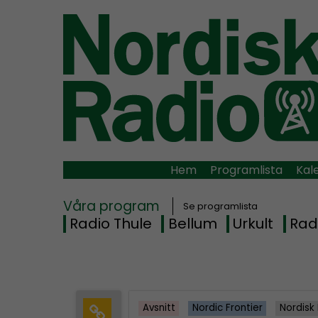
Hem
Programlista
Kal
Våra program
Se programlista
Radio Thule
Bellum
Urkult
Rad
Avsnitt
Nordic Frontier
Nordisk