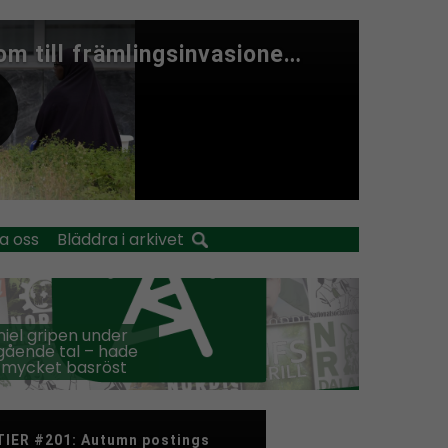
a oss
Bläddra i arkivet
iel gripen under
ående tal – hade
 mycket basröst