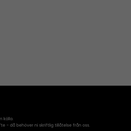
 källa.
 - då behöver ni skriftlig tillåtelse från oss.