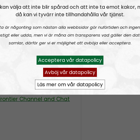
kan välja att inte blir spårad och att inte ta emot kakor,
då kan vi tyvärr inte tillhandahålla vår tjänst.
ta är någonting som nästan alla webbsidor gör nuförtiden och ingen
stigt eller udda, men vi är måna om transparens vad gäller den dat
SEE:
samlar, därför ger vi er möjlighet att avböja eller acceptera.
e/@nordicfrontier:3
Acceptera vår datapolicy
radio.se/?format=mp3-
Avböj vår datapolicy
Läs mer om vår datapolicy
tonmail.com
Frontier Channel and Chat