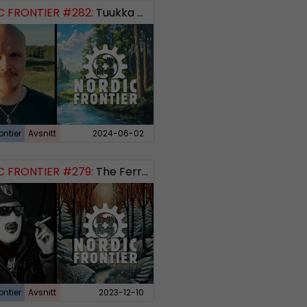
 FRONTIER #282:
Tuukka Kuru of Sinimusta Liike
ontier
Avsnitt
2024-06-02
 FRONTIER #279:
The Ferryman’s Toll
ontier
Avsnitt
2023-12-10