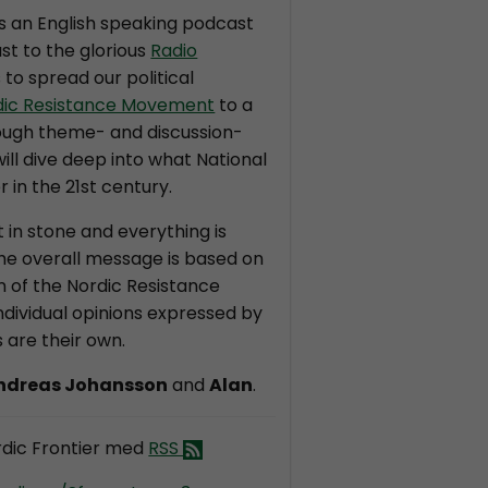
is an English speaking podcast
st to the glorious
Radio
s to spread our political
dic Resistance Movement
to a
ough theme- and discussion-
ll dive deep into what National
r in the 21st century.
t in stone and everything is
the overall message is based on
on of the Nordic Resistance
dividual opinions expressed by
 are their own.
ndreas Johansson
and
Alan
.
dic Frontier med
RSS