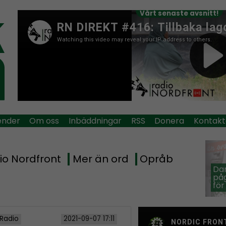
Vårt senaste avsnitt!
ender
Om oss
Inbäddningar
RSS
Donera
Kontakt
io Nordfront
Mer än ord
Opråb
Dan
påg
för
 Radio
2021-09-07 17:11