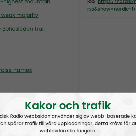
d-highest mountain
RSS:
https://nordis
rss&show=nordic-fr
a weak majority
e Bohusleden trail
 false names
Kakor och trafik
disk Radio webbsidan använder sig av webb-baserade k
ch spårar trafik till våra uppladdningar, detta krävs för a
uired to have a passport to
webbsidan ska fungera.