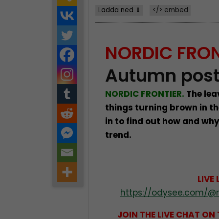
Ladda ned ⇓
</> embed
NORDIC FRON
Autumn post
NORDIC FRONTIER.
The lea
things turning brown in th
in to find out how and why
trend.
LIVE 
https://odysee.com/@no
JOIN THE LIVE CHAT ON