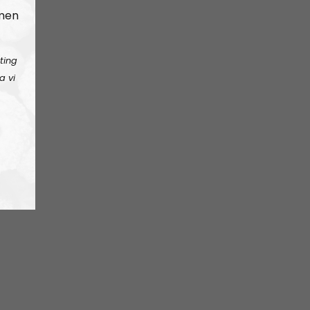
 men
ting
a vi