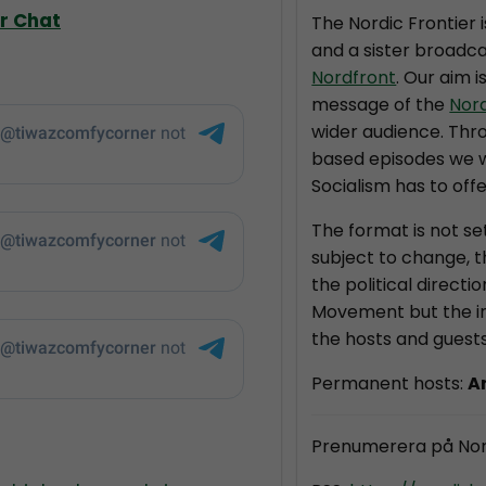
er Chat
The Nordic Frontier 
and a sister broadca
Nordfront
. Our aim i
message of the
Nor
wider audience. Thr
based episodes we wi
Socialism has to offe
The format is not se
subject to change, 
the political directi
Movement but the in
the hosts and guests
Permanent hosts:
A
Prenumerera på Nor