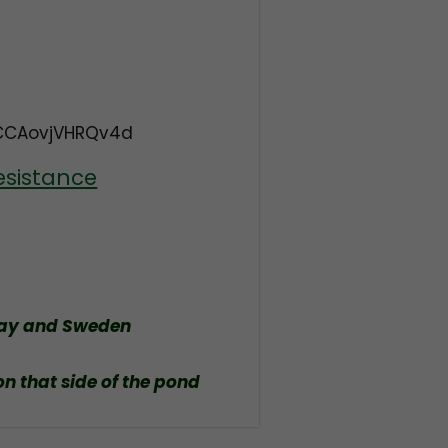
CCAovjVHRQv4d
esistance
way and Sweden
on that side of the pond