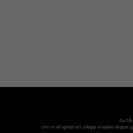
Du får
Om ni vill sprida ett urklipp ni själva skapat