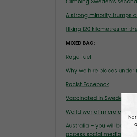
Climbing Sweden’s secon
A strong minority trumps 
Hiking 120 kilometres on th
MIXED BAG:
Rage fuel
Why we hire places under
Racist Facebook
Vaccinated in Sweden
World war of micro chips
Nor
o
Australia – you will be req
access social media