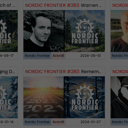
 Logos Revealed
NORDIC FRONTIER #283:
Warren Balogh of Warstrike
NORDIC
4-06-17
Nordic Frontier
Avsnitt
2024-06-10
Nordic Fr
 Dissident
NORDIC FRONTIER #280:
Remembering 2023 and looking forward
NORDIC
24-01-14
Nordic Frontier
Avsnitt
2024-01-07
Nordic Fr