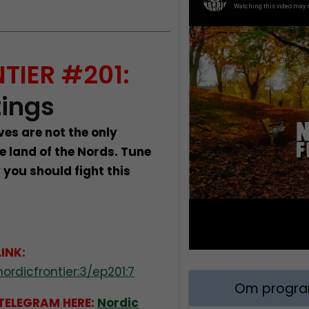
TIER #201:
ings
ves are not the only
e land of the Nords. Tune
 you should fight this
LINK:
rdicfrontier:3/ep201:7
Om program
 TELEGRAM HERE:
Nordic