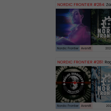
NORDIC FRONTIER #284:
Zach of
Nordic Frontier
Avsnitt
202
NORDIC FRONTIER #281:
Raging
Nordic Frontier
Avsnitt
20