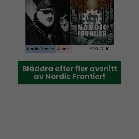
Nordic Frontier
Avsnitt
2023-12-10
Bläddra efter fler avsnitt
Bläddra efter fler avsnitt
av Nordic Frontier!
av Nordic Frontier!