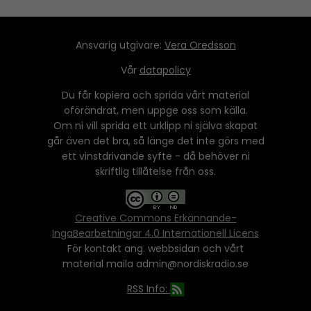
Ansvarig utgivare:
Vera Oredsson
Vår
datapolicy
Du får kopiera och sprida vårt material
oförändrat, men uppge oss som källa.
Om ni vill sprida ett urklipp ni själva skapat
går även det bra, så länge det inte görs med
ett vinstdrivande syfte - då behöver ni
skriftlig tillåtelse från oss.
Creative Commons Erkännande-
IngaBearbetningar 4.0 Internationell Licens
För kontakt ang. webbsidan och vårt
material maila admin@nordiskradio.se
RSS Info: