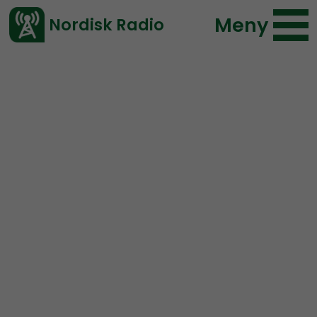
Meny
Nordisk Radio
Vårt senaste avsnitt!
Avsnitt
Nordic Frontier
Nordisk Radio
2021-05-18 16:51
Ladda ned ⇓
</> embed
NORDIC FRONTIER #194:
Wasrael