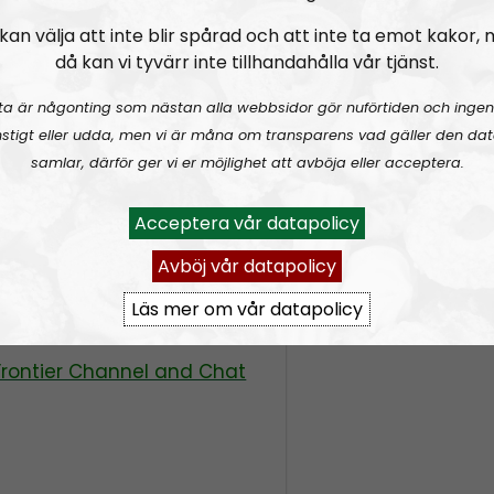
.me/markacollett
kan välja att inte blir spårad och att inte ta emot kakor,
rioticalternative.org.uk/
då kan vi tyvärr inte tillhandahålla vår tjänst.
ta är någonting som nästan alla webbsidor gör nuförtiden och ingen
stigt eller udda, men vi är måna om transparens vad gäller den dat
SEE:
samlar, därför ger vi er möjlighet att avböja eller acceptera.
e/@nordicfrontier:3
Acceptera vår datapolicy
radio.se/?format=mp3-
Avböj vår datapolicy
Läs mer om vår datapolicy
tonmail.com
Frontier Channel and Chat