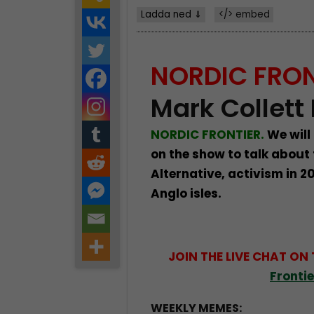
Ladda ned ⇓
</> embed
NORDIC FRON
Mark Collett
NORDIC FRONTIER.
We will
on the show to talk about 
Alternative, activism in 2
Anglo isles.
JOIN THE LIVE CHAT ON
Fronti
WEEKLY MEMES: