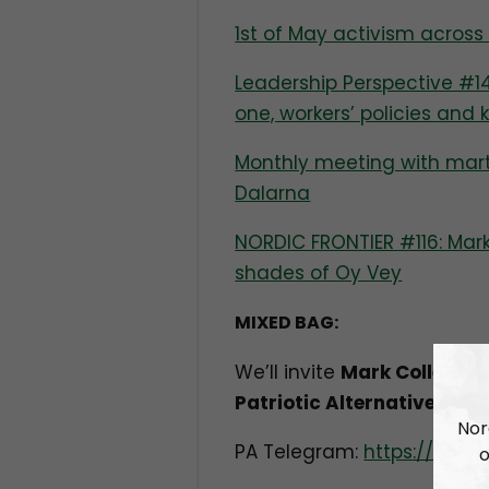
1st of May activism across
Leadership Perspective #1
one, workers’ policies and k
Monthly meeting with martia
Dalarna
NORDIC FRONTIER #116: Mark 
shades of Oy Vey
MIXED BAG:
We’ll invite
Mark Collett
to
Patriotic Alternative
and C
Nor
PA Telegram:
https://t.me/
o