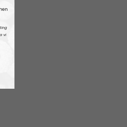
 men
ting
a vi