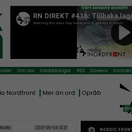
Vårt senaste avsnitt!
ender
Om oss
Inbäddningar
RSS
Donera
Kontakt
io Nordfront
Mer än ord
Opråb
Bes
 Radio
2021-05-04 13:31