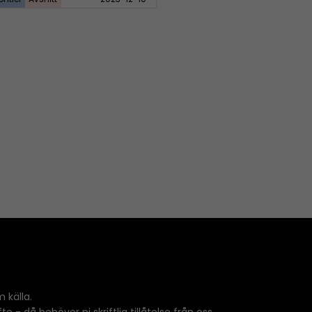
 källa.
 - då behöver ni skriftlig tillåtelse från oss.