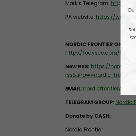
Mark’s Telegram:
https://t
Du 
PA website:
https://www.pat
Det
kon
NORDIC FRONTIER ON ODY
https://odysee.com/$/invit
New RSS:
https://nordisk
rss&show=nordic-frontier
EMAIL
:
nordicfrontier@pro
TELEGRAM GROUP
:
Nordic 
Donate by CASH:
Nordic Frontier