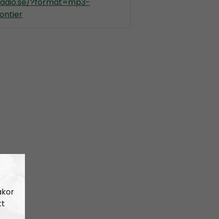
kradio.se/?format=mp3-
ontier
akor
tt