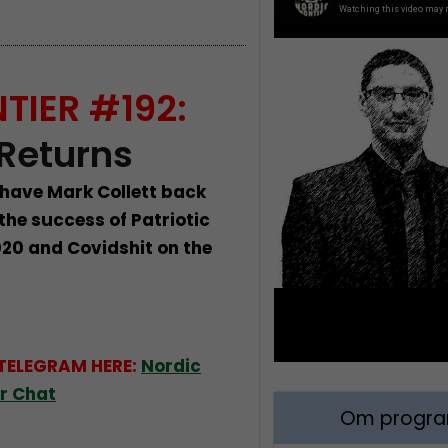
TIER #192:
 Returns
 have Mark Collett back
the success of Patriotic
020 and Covidshit on the
 TELEGRAM HERE:
Nordic
er Chat
Om program