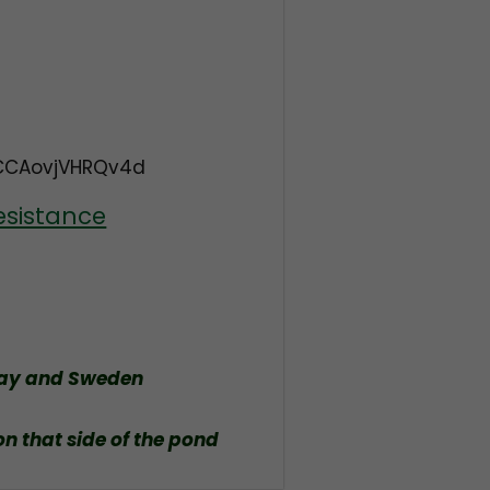
CCAovjVHRQv4d
esistance
way and Sweden
on that side of the pond