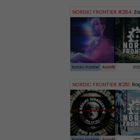
NORDIC FRONTIER #284:
Zach of
Nordic Frontier
Avsnitt
202
NORDIC FRONTIER #281:
Raging
Nordic Frontier
Avsnitt
20