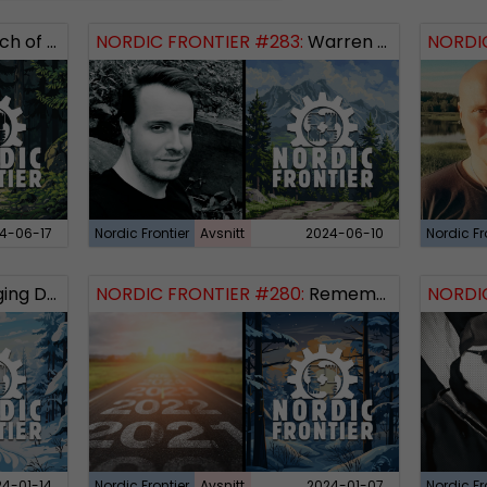
 Logos Revealed
NORDIC FRONTIER #283:
Warren Balogh of Warstrike
NORDIC
4-06-17
Nordic Frontier
Avsnitt
2024-06-10
Nordic Fr
 Dissident
NORDIC FRONTIER #280:
Remembering 2023 and looking forward
NORDIC
24-01-14
Nordic Frontier
Avsnitt
2024-01-07
Nordic Fr