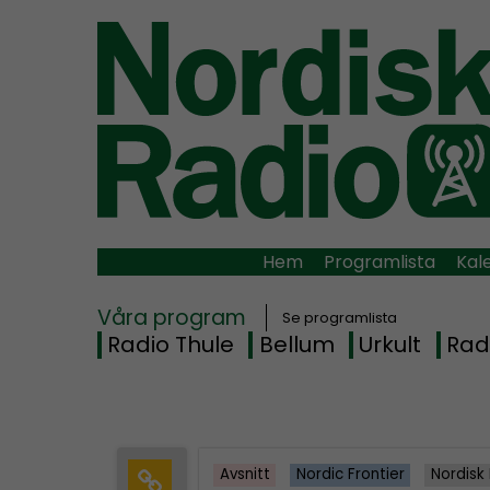
Hem
Programlista
Kal
Våra program
Se programlista
Radio Thule
Bellum
Urkult
Rad
Avsnitt
Nordic Frontier
Nordisk