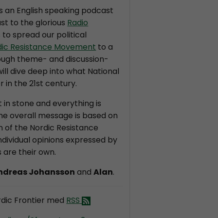
is an English speaking podcast
st to the glorious
Radio
s to spread our political
dic Resistance Movement
to a
ough theme- and discussion-
ll dive deep into what National
r in the 21st century.
t in stone and everything is
the overall message is based on
on of the Nordic Resistance
dividual opinions expressed by
 are their own.
ndreas Johansson
and
Alan
.
dic Frontier med
RSS