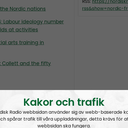
RSS:
https://nordis
rss&show=nordic-fr
 the Nordic nations
4: Labour ideology number
ids at activities
l arts training in
Collett and the fifty
 talk about 2020 with
Kakor och trafik
ovidshit in the UK.
disk Radio webbsidan använder sig av webb-baserade k
PatrioticAlternativeOfficial
ch spårar trafik till våra uppladdningar, detta krävs för a
webbsidan ska fungera.