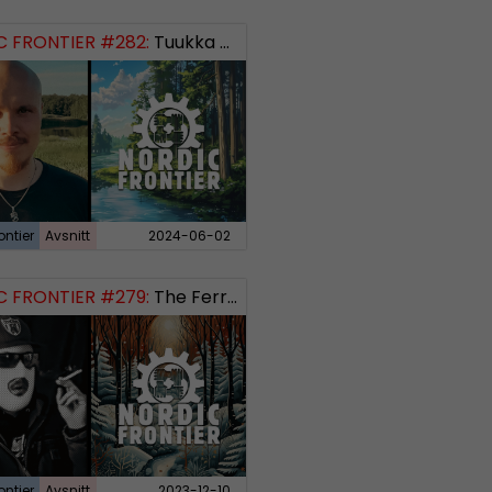
 FRONTIER #282:
Tuukka Kuru of Sinimusta Liike
ontier
Avsnitt
2024-06-02
 FRONTIER #279:
The Ferryman’s Toll
ontier
Avsnitt
2023-12-10