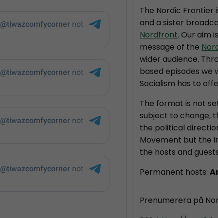
The Nordic Frontier 
and a sister broadca
Nordfront
. Our aim i
message of the
Nor
wider audience. Thr
based episodes we wi
Socialism has to offe
The format is not se
subject to change, 
the political directi
Movement but the in
the hosts and guests
Permanent hosts:
A
Prenumerera på Nor