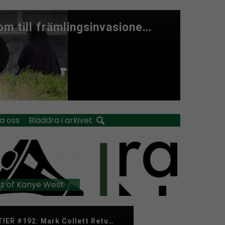
a oss
Bläddra i arkivet
t of Kanye West