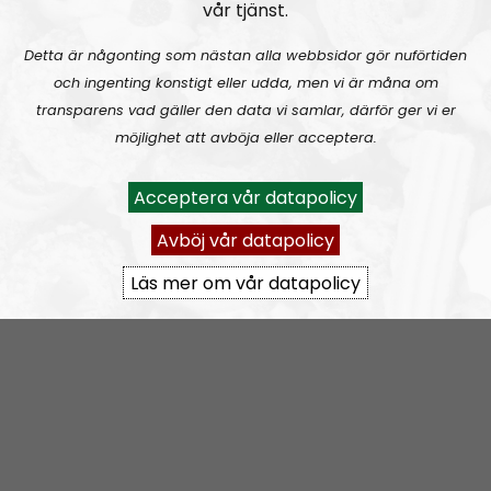
vår tjänst.
Om programmet Nordic Frontier
Detta är någonting som nästan alla webbsidor gör nuförtiden
och ingenting konstigt eller udda, men vi är måna om
The Nordic Frontier is an English speaking podcast
transparens vad gäller den data vi samlar, därför ger vi er
and a sister broadcast to the glorious
Radio
möjlighet att avböja eller acceptera.
Nordfront
. Our aim is to spread our political message
of the
Nordic Resistance Movement
to a wider
Acceptera vår datapolicy
audience. Through theme- and discussion-based
episodes we will dive deep into what National
Avböj vår datapolicy
Socialism has to offer in the 21st century.
Läs mer om vår datapolicy
The format is not set in stone and everything is
subject to change, the overall message is based on
the political direction of the Nordic Resistance
Movement but the individual opinions expressed by
the hosts and guests are their own.
Permanent hosts:
Andreas Johansson
and
Alan
.