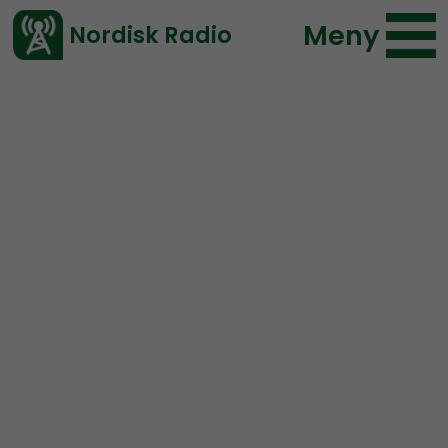
Meny
Nordisk Radio
Vårt senaste avsnitt!
Avsnitt
Nordic Frontier
Nordisk Radio
2021-02-02 13:30
Ladda ned ⇓
</> embed
NORDIC FRONTIER #180:
Gamestonks and Jews