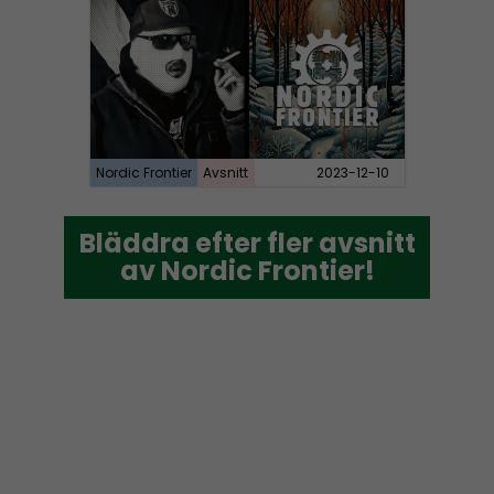
Nordic Frontier
Avsnitt
2023-12-10
Bläddra efter fler avsnitt
Bläddra efter fler avsnitt
av Nordic Frontier!
av Nordic Frontier!