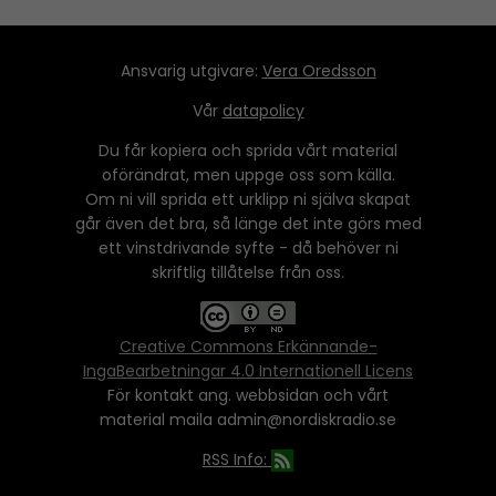
Ansvarig utgivare:
Vera Oredsson
Vår
datapolicy
Du får kopiera och sprida vårt material
oförändrat, men uppge oss som källa.
Om ni vill sprida ett urklipp ni själva skapat
går även det bra, så länge det inte görs med
ett vinstdrivande syfte - då behöver ni
skriftlig tillåtelse från oss.
Creative Commons Erkännande-
IngaBearbetningar 4.0 Internationell Licens
För kontakt ang. webbsidan och vårt
material maila admin@nordiskradio.se
RSS Info: