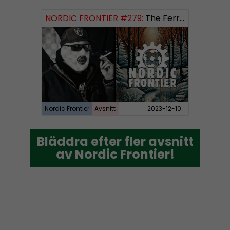
NORDIC FRONTIER #279:
The Ferryman’s Toll
Nordic Frontier
Avsnitt
2023-12-10
Bläddra efter fler avsnitt
Bläddra efter fler avsnitt
av Nordic Frontier!
av Nordic Frontier!