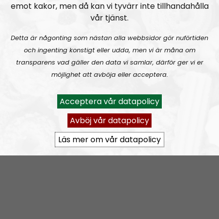
emot kakor, men då kan vi tyvärr inte tillhandahålla
Permanent hosts:
Andreas Johansson
and
Alan
.
vår tjänst.
Detta är någonting som nästan alla webbsidor gör nuförtiden
Prenumerera på Nordic Frontier med
RSS
och ingenting konstigt eller udda, men vi är måna om
RSS:
https://nordiskradio.se/?format=mp3-
transparens vad gäller den data vi samlar, därför ger vi er
rss&show=nordic-frontier
möjlighet att avböja eller acceptera.
Acceptera vår datapolicy
NORDIC FRONTIER #284:
Zach of Logos Revealed
Avböj vår datapolicy
Läs mer om vår datapolicy
Nordic Frontier
Avsnitt
2024-06-17