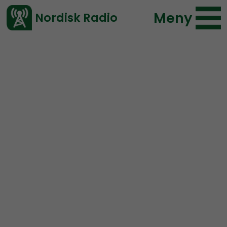
Meny
Nordisk Radio
Vårt senaste avsnitt!
Avsnitt
Nordic Frontier
Nordisk Radio
2020-09-22 15:35
Ladda ned ⇓
</> embed
NORDIC FRONTIER #163:
The Report