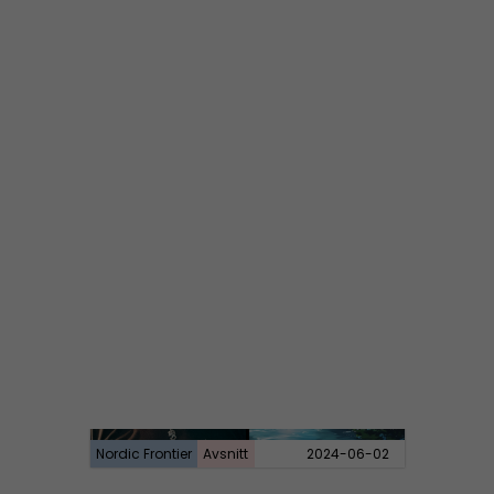
NORDIC FRONTIER #283:
Warren Balogh of Warstrike
Nordic Frontier
Avsnitt
2024-06-10
NORDIC FRONTIER #282:
Tuukka Kuru of Sinimusta Liike
Nordic Frontier
Avsnitt
2024-06-02