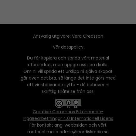
Ansvarig utgivare:
Vera Oredsson
Vår
datapolicy
Du får kopiera och sprida vårt material
oförändrat, men uppge oss som källa.
Om ni vill sprida ett urklipp ni själva skapat
går även det bra, så länge det inte görs med
ett vinstdrivande syfte - då behöver ni
skriftlig tillåtelse från oss.
Creative Commons Erkännande-
IngaBearbetningar 4.0 Internationell Licens
För kontakt ang. webbsidan och vårt
material maila admin@nordiskradio.se