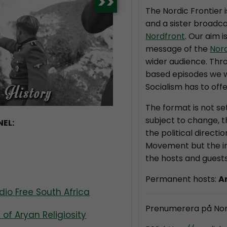
>>
The Nordic Frontier 
and a sister broadca
Nordfront
. Our aim i
message of the
Nor
wider audience. Thr
based episodes we wi
Socialism has to offe
The format is not se
subject to change, 
EL:
the political directi
Movement but the in
the hosts and guests
Permanent hosts:
A
dio Free South Africa
Prenumerera på Nor
of Aryan Religiosity