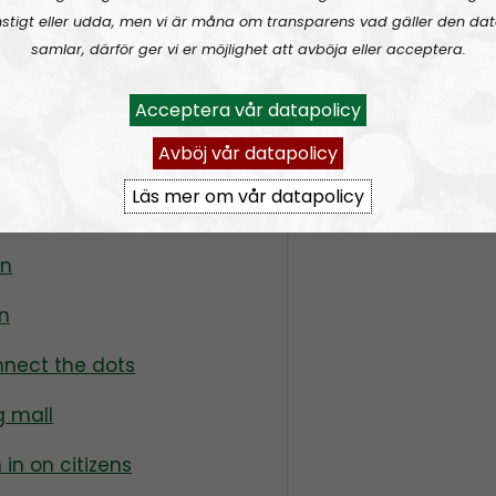
stigt eller udda, men vi är måna om transparens vad gäller den dat
samlar, därför ger vi er möjlighet att avböja eller acceptera.
Acceptera vår datapolicy
Avböj vår datapolicy
he Nordic Resistance
Läs mer om vår datapolicy
on
n
nnect the dots
g mall
 in on citizens