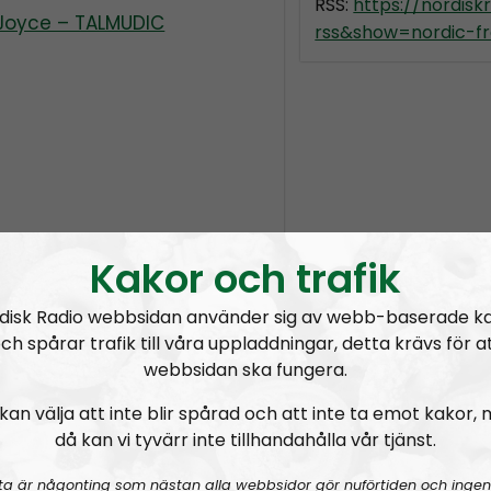
RSS:
https://nordis
 Joyce – TALMUDIC
rss&show=nordic-fr
Kakor och trafik
disk Radio webbsidan använder sig av webb-baserade k
ch spårar trafik till våra uppladdningar, detta krävs för a
webbsidan ska fungera.
kan välja att inte blir spårad och att inte ta emot kakor,
då kan vi tyvärr inte tillhandahålla vår tjänst.
ta är någonting som nästan alla webbsidor gör nuförtiden och ingen