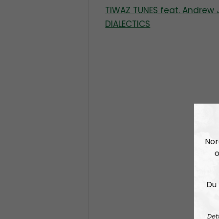
TIWAZ TUNES feat. Andrew
DIALECTICS
Nor
o
Du 
Det