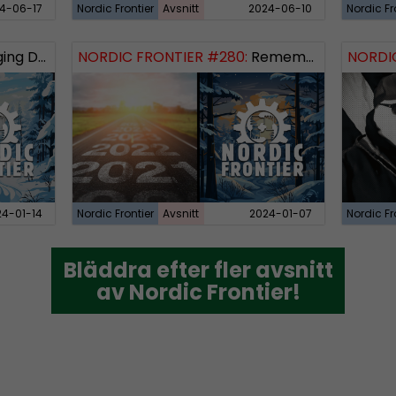
4-06-17
Nordic Frontier
Avsnitt
2024-06-10
Nordic Fr
 Dissident
NORDIC FRONTIER #280:
Remembering 2023 and looking forward
NORDIC
24-01-14
Nordic Frontier
Avsnitt
2024-01-07
Nordic Fr
Bläddra efter fler avsnitt
Bläddra efter fler avsnitt
av Nordic Frontier!
av Nordic Frontier!