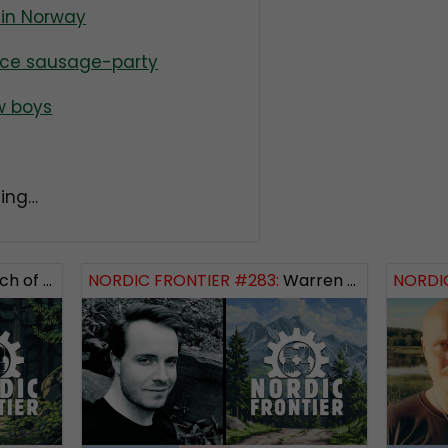
 in Norway
vice sausage-party
w boys
ing…
 Logos Revealed
NORDIC FRONTIER #283:
Warren Balogh of Warstrike
NORDIC