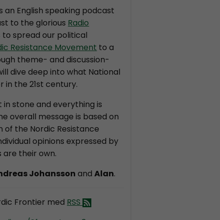
is an English speaking podcast
st to the glorious
Radio
s to spread our political
dic Resistance Movement
to a
ough theme- and discussion-
ll dive deep into what National
r in the 21st century.
t in stone and everything is
the overall message is based on
on of the Nordic Resistance
dividual opinions expressed by
 are their own.
ndreas Johansson
and
Alan
.
dic Frontier med
RSS