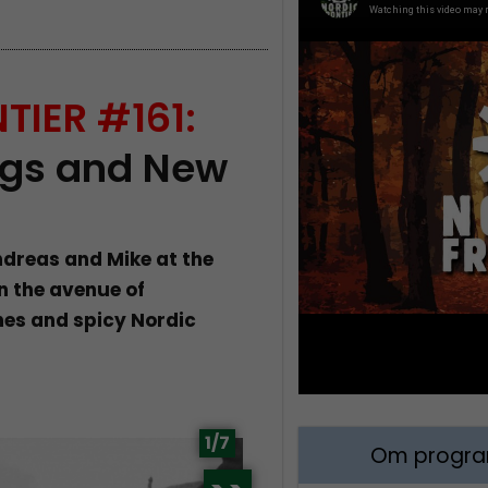
TIER #161:
ngs and New
dreas and Mike at the
n the avenue of
nes and spicy Nordic
1/7
Om program