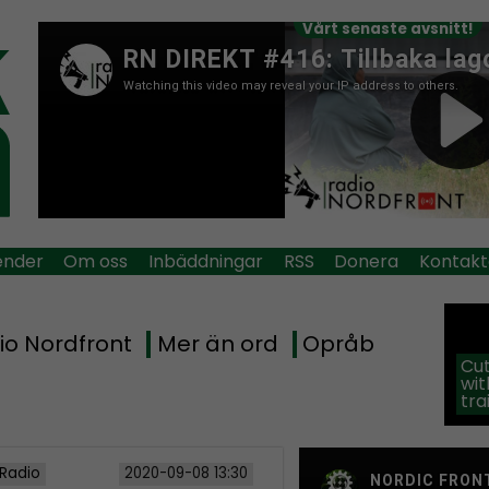
Vårt senaste avsnitt!
ender
Om oss
Inbäddningar
RSS
Donera
Kontakt
io Nordfront
Mer än ord
Opråb
Cut
wit
tra
 Radio
2020-09-08 13:30