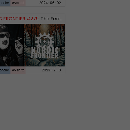
ontier
Avsnitt
2024-06-02
 FRONTIER #279:
The Ferryman’s Toll
ontier
Avsnitt
2023-12-10