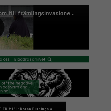
a oss
Bläddra i arkivet
 off the negative
h activism and
ining