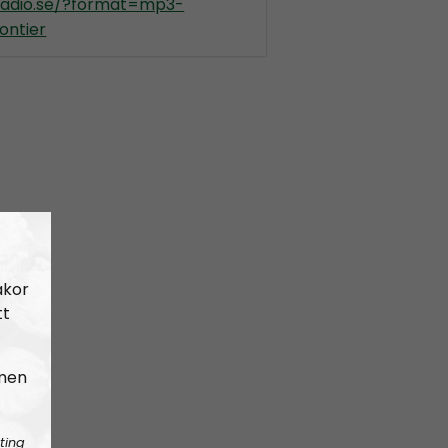
kradio.se/?format=mp3-
ontier
akor
tt
 men
ting