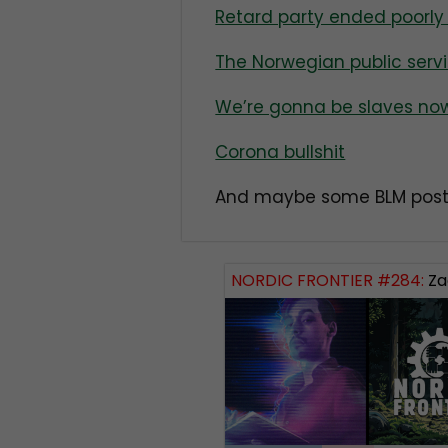
Retard party ended poorly
The Norwegian public ser
We’re gonna be slaves no
Corona bullshit
And maybe some BLM post
NORDIC FRONTIER #284:
Zach of