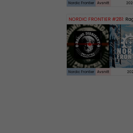
Nordic Frontier
Avsnitt
202
NORDIC FRONTIER #281:
Raging
Nordic Frontier
Avsnitt
20