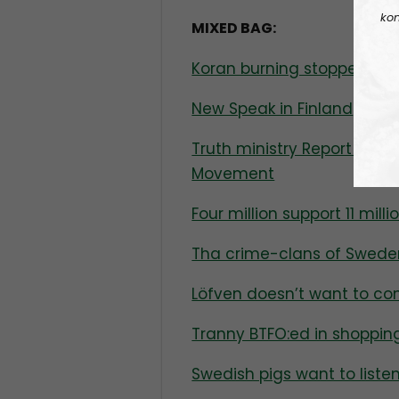
kon
MIXED BAG:
Koran burning stopped
New Speak in Finland
Truth ministry Report on t
Movement
Four million support 11 milli
Tha crime-clans of Swede
Löfven doesn’t want to co
Tranny BTFO:ed in shoppin
Swedish pigs want to listen