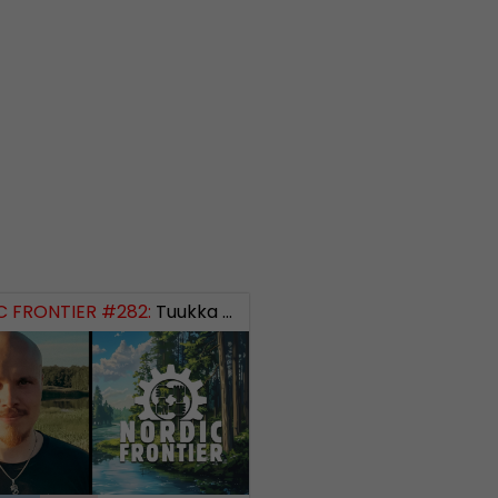
 FRONTIER #282:
Tuukka Kuru of Sinimusta Liike