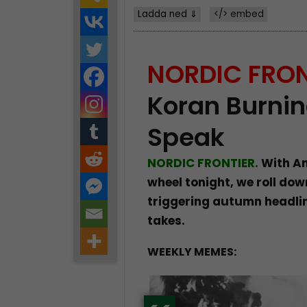
Ladda ned ⇓
</> embed
NORDIC FRON
Koran Burni
Speak
NORDIC FRONTIER.
With An
wheel tonight, we roll dow
triggering autumn headli
takes.
WEEKLY MEMES: