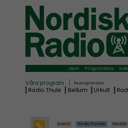
Hem
Programlista
Kal
Våra program
Se programlista
Radio Thule
Bellum
Urkult
Rad
Avsnitt
Nordic Frontier
Nordisk