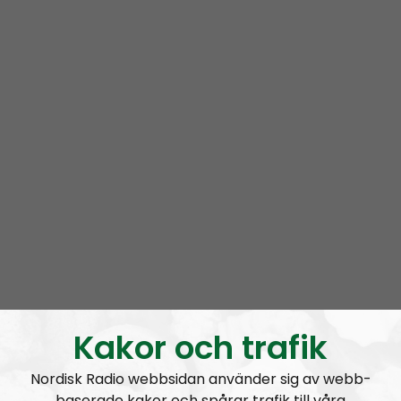
Kakor och trafik
Nordisk Radio webbsidan använder sig av webb-
baserade kakor och spårar trafik till våra