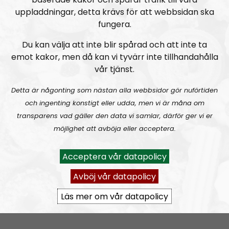
uppladdningar, detta krävs för att webbsidan ska
fungera.
Du kan välja att inte blir spårad och att inte ta
emot kakor, men då kan vi tyvärr inte tillhandahålla
vår tjänst.
Detta är någonting som nästan alla webbsidor gör nuförtiden
och ingenting konstigt eller udda, men vi är måna om
transparens vad gäller den data vi samlar, därför ger vi er
möjlighet att avböja eller acceptera.
Om programmet Nordic Frontier
Acceptera vår datapolicy
The Nordic Frontier is an English speaking podcast
Avböj vår datapolicy
and a sister broadcast to the glorious
Radio
Läs mer om vår datapolicy
Nordfront
. Our aim is to spread our political message
of the
Nordic Resistance Movement
to a wider
audience. Through theme- and discussion-based