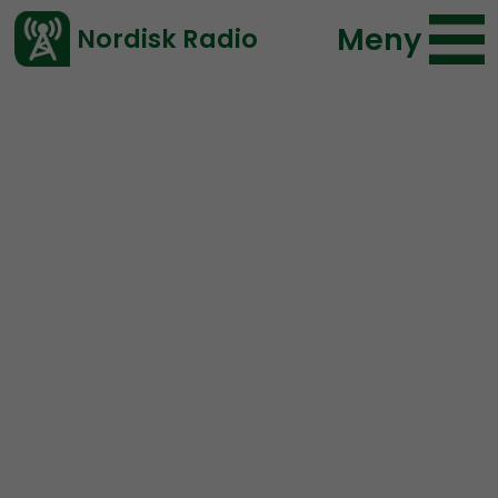
Meny
Nordisk Radio
Vårt senaste avsnitt!
Avsnitt
Nordic Frontier
Nordisk Radio
2020-08-25 14:00
Ladda ned ⇓
</> embed
NORDIC FRONTIER #160:
Thomas Rousseau and