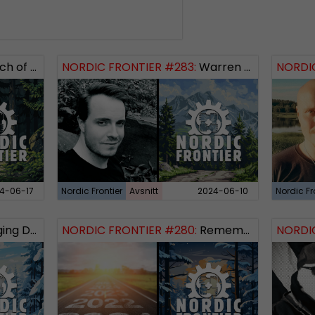
 Logos Revealed
NORDIC FRONTIER #283:
Warren Balogh of Warstrike
NORDIC
4-06-17
Nordic Frontier
Avsnitt
2024-06-10
Nordic Fr
 Dissident
NORDIC FRONTIER #280:
Remembering 2023 and looking forward
NORDIC