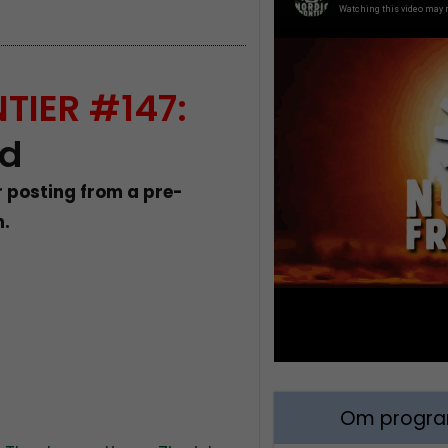
TIER #147:
nd
posting from a pre-
n.
Om program