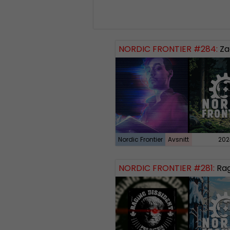
NORDIC FRONTIER #284:
Zach of
Nordic Frontier
Avsnitt
202
NORDIC FRONTIER #281:
Raging