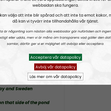
RSS:
https://nordis
webbsidan ska fungera.
rss&show=nordic-fr
how/2111174/episodes/fee
kan välja att inte blir spårad och att inte ta emot kakor,
då kan vi tyvärr inte tillhandahålla vår tjänst.
tonmail.com
ta är någonting som nästan alla webbsidor gör nuförtiden och ingen
stigt eller udda, men vi är måna om transparens vad gäller den dat
Frontier Channel and Chat
samlar, därför ger vi er möjlighet att avböja eller acceptera.
esistance
Acceptera vår datapolicy
Avböj vår datapolicy
Läs mer om vår datapolicy
way and Sweden
on that side of the pond