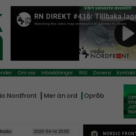
Vårt senaste avsnitt!
ender
Om oss
Inbäddningar
RSS
Donera
Kontakt
io Nordfront
Mer än ord
Opråb
La
Int
Jo
Nor
 Radio
2020-04-14 20:00