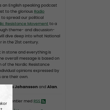
is an English speaking podcast
st to the glorious
Radio
s to spread our political
dic Resistance Movement
to a
ough theme- and discussion-
ll dive deep into what National
r in the 21st century.
t in stone and everything is
the overall message is based on
on of the Nordic Resistance
dividual opinions expressed by
 are their own.
ndreas Johansson
and
Alan
.
dic Frontier med
RSS
akor
tt