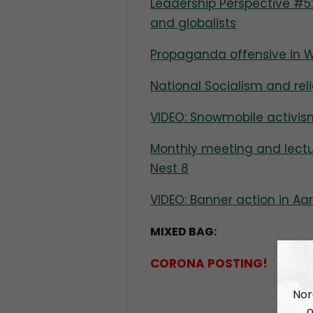
Leadership Perspective #5:
and globalists
Propaganda offensive in 
National Socialism and rel
VIDEO: Snowmobile activis
Monthly meeting and lectu
Nest 8
VIDEO: Banner action in A
MIXED BAG:
CORONA POSTING!
Nor
o