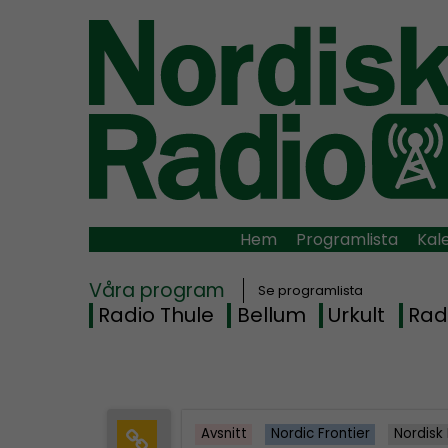
Hem
Programlista
Kal
Våra program
Se programlista
Radio Thule
Bellum
Urkult
Rad
Avsnitt
Nordic Frontier
Nordisk