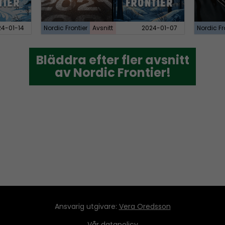
24-01-14
Nordic Frontier
Avsnitt
2024-01-07
Nordic Fr
Bläddra efter fler avsnitt
Bläddra efter fler avsnitt
av Nordic Frontier!
av Nordic Frontier!
Ansvarig utgivare:
Vera Oredsson
Vår
datapolicy