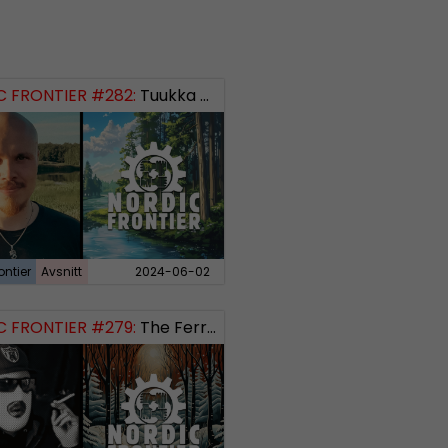
 FRONTIER #282:
Tuukka Kuru of Sinimusta Liike
ontier
Avsnitt
2024-06-02
 FRONTIER #279:
The Ferryman’s Toll