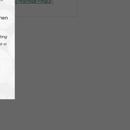
kradio.se/?format=mp3-
ontier
 men
ting
a vi