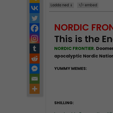
Ladda ned ⇓
</> embed
NORDIC FRON
This is the E
NORDIC FRONTIER.
Doomer 
apocalyptic Nordic Natio
YUMMY MEMES:
SHILLING: