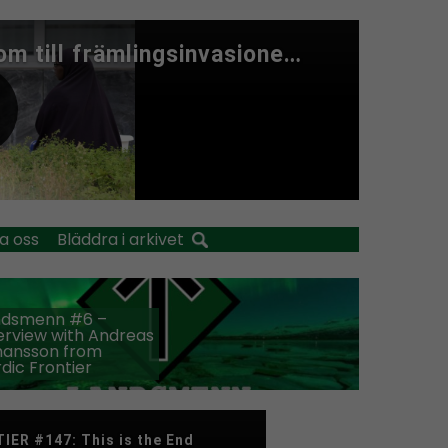
a oss
Bläddra i arkivet
ndsmenn #6 –
erview with Andreas
hansson from
dic Frontier