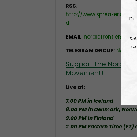
RSS
:
http://www.spreaker.com/s
Du 
d
EMAIL
:
nordicfrontier@pro
Det
kon
TELEGRAM GROUP
:
Nordic 
Support the Nordic R
Movement!
Live at:
7.00 PM in Iceland
8.00 PM in Denmark, Nor
9.00 PM in Finland
2.00 PM Eastern Time (ET) 