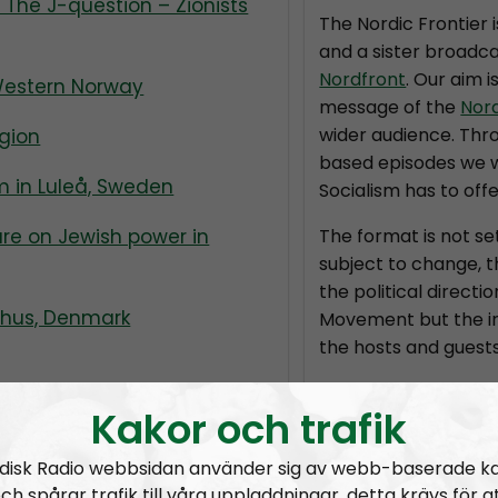
 The J-question – Zionists
The Nordic Frontier 
and a sister broadca
Nordfront
. Our aim i
Western Norway
message of the
Nor
wider audience. Thr
igion
based episodes we wi
m in Luleå, Sweden
Socialism has to offe
re on Jewish power in
The format is not se
subject to change, 
the political directi
arhus, Denmark
Movement but the in
the hosts and guests
Permanent hosts:
A
Kakor och trafik
Prenumerera på Nor
disk Radio webbsidan använder sig av webb-baserade k
ch spårar trafik till våra uppladdningar, detta krävs för a