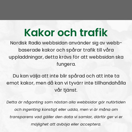
subject to change, the overall message is based on
the political direction of the Nordic Resistance
Movement but the individual opinions expressed by
the hosts and guests are their own.
Kakor och trafik
Permanent hosts:
Andreas Johansson
and
Alan
.
Nordisk Radio webbsidan använder sig av webb-
baserade kakor och spårar trafik till våra
Prenumerera på Nordic Frontier med
RSS
uppladdningar, detta krävs för att webbsidan ska
fungera.
RSS:
https://nordiskradio.se/?format=mp3-
rss&show=nordic-frontier
Du kan välja att inte blir spårad och att inte ta
emot kakor, men då kan vi tyvärr inte tillhandahålla
vår tjänst.
NORDIC FRONTIER #284:
Zach of Logos Revealed
Detta är någonting som nästan alla webbsidor gör nuförtiden
och ingenting konstigt eller udda, men vi är måna om
transparens vad gäller den data vi samlar, därför ger vi er
möjlighet att avböja eller acceptera.