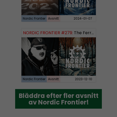
Nordic Frontier
Avsnitt
2024-01-07
NORDIC FRONTIER #279:
The Ferryman’s Toll
Nordic Frontier
Avsnitt
2023-12-10
Bläddra efter fler avsnitt
Bläddra efter fler avsnitt
av Nordic Frontier!
av Nordic Frontier!