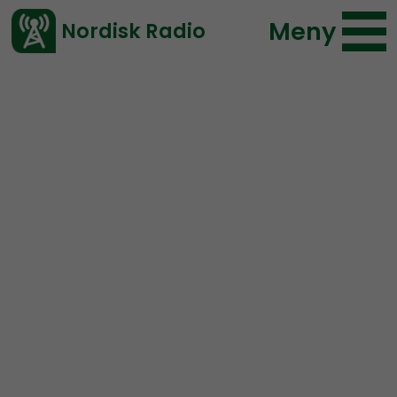
Meny
Nordisk Radio
Vårt senaste avsnitt!
Avsnitt
Nordic Frontier
Nordisk Radio
2019-12-10 17:15
Ladda ned ⇓
</> embed
NORDIC FRONTIER #134:
Jan Lamprecht out of