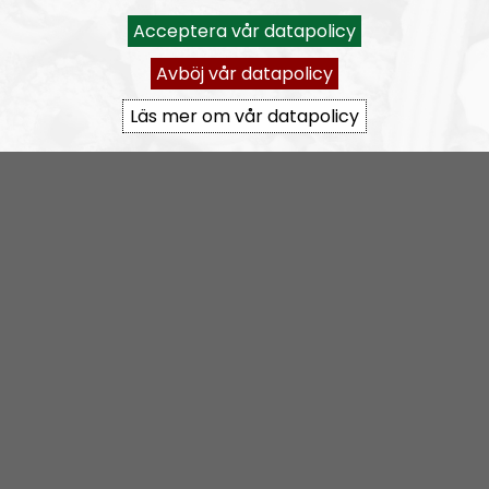
Acceptera vår datapolicy
Nordic Frontier
Avsnitt
2024-06-17
Avböj vår datapolicy
NORDIC FRONTIER #283:
Warren Balogh of Warstrike
Läs mer om vår datapolicy
Nordic Frontier
Avsnitt
2024-06-10
NORDIC FRONTIER #282:
Tuukka Kuru of Sinimusta Liike