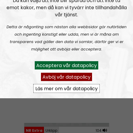
Du kan välja att inte blir spårad och att inte ta
i
emot kakor, men då kan vi tyvärr inte tillhandahålla
Nyhetssnack #1: Om snippa-domen
o
vår tjänst.
P
l
Detta är någonting som nästan alla webbsidor gör nuförtiden
a
och ingenting konstigt eller udda, men vi är måna om
y
transparens vad gäller den data vi samlar, därför ger vi er
e
möjlighet att avböja eller acceptera.
r
NR Extra
Avsnitt
2023-03-19
Acceptera vår datapolicy
Avböj vår datapolicy
Radiodokumentären
Nordendagarna 2021 – ett utdrag
Läs mer om vår datapolicy
A
00:00
00:00
u
NR Extra
Urklipp
104