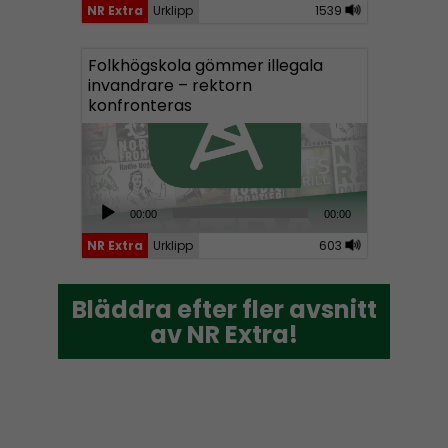
NR Extra
Urklipp
1539
d
i
Folkhögskola gömmer illegala
o
invandrare – rektorn
P
konfronteras
l
a
y
e
A
00:00
00:00
r
u
NR Extra
Urklipp
603
d
i
Bläddra efter fler avsnitt
Bläddra efter fler avsnitt
o
av NR Extra!
av NR Extra!
P
l
a
y
e