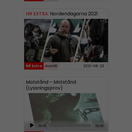
d
i
NR EXTRA:
Nordendagarna 2021
o
P
l
a
y
e
r
NR Extra
Avsnitt
2021-08-23
Motstånd – Motstånd
(Lyssningsprov)
A
00:00
00:00
u