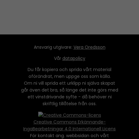
r
Ansvarig utgivare:
Vera Oredsson
Vår
datapolicy
Du får kopiera och sprida vårt material
oförändrat, men uppge oss som källa.
Om ni vill sprida ett urklipp ni själva skapat
går även det bra, så länge det inte görs med
ett vinstdrivande syfte - då behöver ni
skriftlig tillåtelse från oss.
Creative Commons Erkännande-
IngaBearbetningar 4.0 Internationell Licens
För kontakt ang. webbsidan och vårt