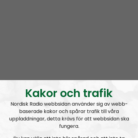
I NR Extra samlar vi intervjuer, ljudupptagningar,
urklipp och annat material.
Prenumerera på NR Extra med
RSS
RSS:
https://nordiskradio.se/?format=mp3-
rss&show=nr-extra
Daniel gripen under pågående tal
– hade för mycket basröst
Kakor och trafik
Nordisk Radio webbsidan använder sig av webb-
baserade kakor och spårar trafik till våra
A
uppladdningar, detta krävs för att webbsidan ska
00:00
00:00
u
fungera.
NR Extra
Urklipp
1044
d