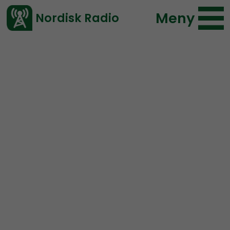
Meny
Nordisk Radio
Vårt senaste avsnitt!
Avsnitt
NR Extra
Nordisk Radio
2020-03-29 14:35
Ladda ned ⇓
</> embed
Ledarperspektiv Extra:
Vad arbetar