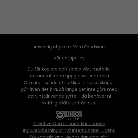
Ansvarig utgivare:
Vera Oredsson
Vår
datapolicy
Du får kopiera och sprida vårt material
oförändrat, men uppge oss som källa.
Om ni vill sprida ett urklipp ni själva skapat
går även det bra, så länge det inte görs med
ett vinstdrivande syfte - då behöver ni
skriftlig tillåtelse från oss.
Creative Commons Erkännande-
IngaBearbetningar 4.0 Internationell Licens
För kontakt ang. webbsidan och vårt