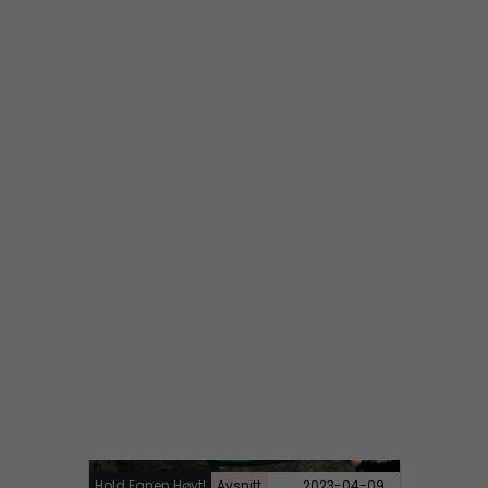
Hold Fanen Høyt! #71 – Blond, blåøyd og anabole steroider
Hold Fanen Høyt!
Avsnitt
2023-04-28
Hold Fanen Høyt! #70 – Halldis Neegård Østbye
Hold Fanen Høyt!
Avsnitt
2023-04-09