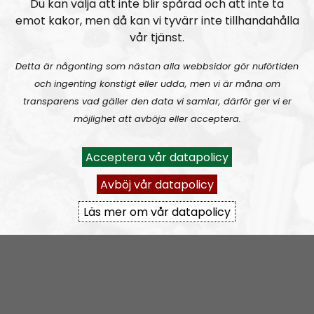
Du kan välja att inte blir spårad och att inte ta
nordiske motstandsbevegelsen i Norge.
emot kakor, men då kan vi tyvärr inte tillhandahålla
vår tjänst.
E-post:
holdfanenhoyt@motstandsbevegelsen.org
Detta är någonting som nästan alla webbsidor gör nuförtiden
Prenumerera på Hold Fanen Høyt! med
RSS
och ingenting konstigt eller udda, men vi är måna om
transparens vad gäller den data vi samlar, därför ger vi er
RSS:
https://nordiskradio.se/?format=mp3-
möjlighet att avböja eller acceptera.
rss&show=hold-fanen-hyt
Acceptera vår datapolicy
Hold Fanen Høyt! #72 – Intervju med Marcus Hansson
Avböj vår datapolicy
Läs mer om vår datapolicy
Hold Fanen Høyt!
Avsnitt
2023-05-29