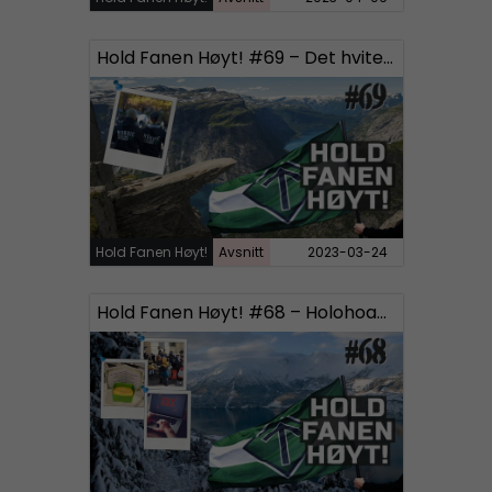
Hold Fanen Høyt! #69 – Det hvite sinnet
Hold Fanen Høyt!
Avsnitt
2023-03-24
Hold Fanen Høyt! #68 – Holohoaxdagen, Based ukrainere og Pornografi