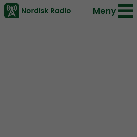
Meny
Nordisk Radio
Vårt senaste avsnitt!
Avsnitt
Hold Fanen Høyt!
Tommy Olsen
2022-11-02 21:05
Ladda ned ⇓
</> embed
Hold Fanen Høyt! #64 –
Lyndemonstrasjon i Oslo