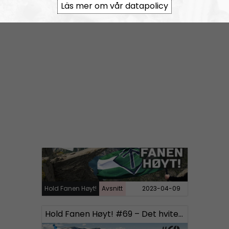
Läs mer om vår datapolicy
Hold Fanen Høyt!
Avsnitt
2023-04-28
Hold Fanen Høyt! #70 – Halldis Neegård Østbye
Hold Fanen Høyt!
Avsnitt
2023-04-09
Hold Fanen Høyt! #69 – Det hvite sinnet