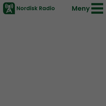
Meny
Nordisk Radio
Vårt senaste avsnitt!
Hold Fanen Høyt!
er en norsk nasjonalsosialistisk
podkast i samarbeid med nettavisen
Frihetskamp.net
og Nordisk Radio.