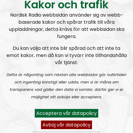
Kakor och trafik
medarbeidere er Kim Larsen, Anette Borch, samt
Tommy Olsen, sjef for Den nordiske
Nordisk Radio webbsidan använder sig av webb-
motstandsbevegelsen i Norge.
baserade kakor och spårar trafik till våra
uppladdningar, detta krävs för att webbsidan ska
E-post:
holdfanenhoyt@motstandsbevegelsen.org
fungera.
Du kan välja att inte blir spårad och att inte ta
Hold Fanen Høyt! #72 – Intervju med Marcus Hansson
emot kakor, men då kan vi tyvärr inte tillhandahålla
vår tjänst.
Detta är någonting som nästan alla webbsidor gör nuförtiden
och ingenting konstigt eller udda, men vi är måna om
transparens vad gäller den data vi samlar, därför ger vi er
möjlighet att avböja eller acceptera.
Hold Fanen Høyt!
Avsnitt
2023-05-29
Acceptera vår datapolicy
Hold Fanen Høyt! #71 – Blond, blåøyd og anabole steroider
Avböj vår datapolicy