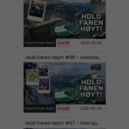
Hold Fanen Høyt!
Avsnitt
2023-03-24
Hold Fanen Høyt! #68 – Holohoaxdagen, Based ukrainere og Pornografi
Hold Fanen Høyt!
Avsnitt
2023-02-04
Hold Fanen Høyt! #67 – Intervju med tidligere SD-politikere