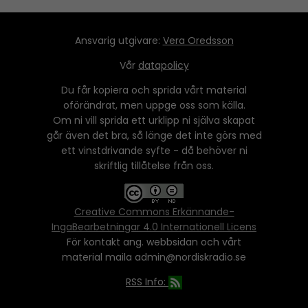
Ansvarig utgivare:
Vera Oredsson
Vår
datapolicy
Du får kopiera och sprida vårt material
oförändrat, men uppge oss som källa.
Om ni vill sprida ett urklipp ni själva skapat
går även det bra, så länge det inte görs med
ett vinstdrivande syfte - då behöver ni
skriftlig tillåtelse från oss.
Creative Commons Erkännande-
IngaBearbetningar 4.0 Internationell Licens
För kontakt ang. webbsidan och vårt
material maila admin@nordiskradio.se
RSS Info: