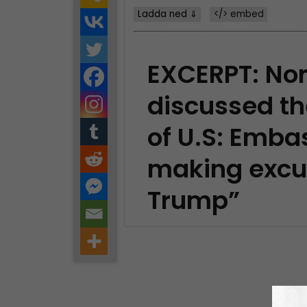
Ladda ned ⇓
</> embed
EXCERPT: Nor
discussed t
of U.S: Emba
making excu
Trump”