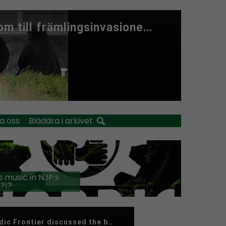
a oss
Bläddra i arkivet
 music in NJP:s
?!?