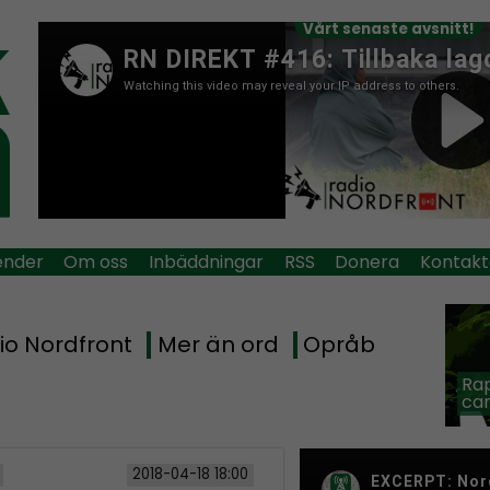
Vårt senaste avsnitt!
ender
Om oss
Inbäddningar
RSS
Donera
Kontakt
io Nordfront
Mer än ord
Opråb
Rap
car
2018-04-18 18:00