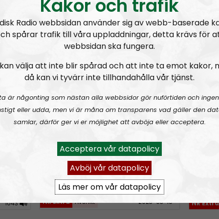
Kakor och trafik
I NR Extra samlar vi 
disk Radio webbsidan använder sig av webb-baserade k
urklipp och annat ma
ch spårar trafik till våra uppladdningar, detta krävs för a
webbsidan ska fungera.
Prenumerera på NR
kan välja att inte blir spårad och att inte ta emot kakor,
RSS:
https://nordis
då kan vi tyvärr inte tillhandahålla vår tjänst.
rss&show=nr-extra
ta är någonting som nästan alla webbsidor gör nuförtiden och ingen
stigt eller udda, men vi är måna om transparens vad gäller den dat
de tal
Nyhetssnack #1: Om snippa-domen
Radio
samlar, därför ger vi er möjlighet att avböja eller acceptera.
Norden
Acceptera vår datapolicy
Avböj vår datapolicy
A
Läs mer om vår datapolicy
00
u
NR Extra
Avsnitt
2023-03-19
1043
NR Extra
d