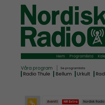
Hem
Programlista
Kal
Våra program
Se programlista
Radio Thule
Bellum
Urkult
Rad
Avsnitt
NR Extra
Nordisk Radio