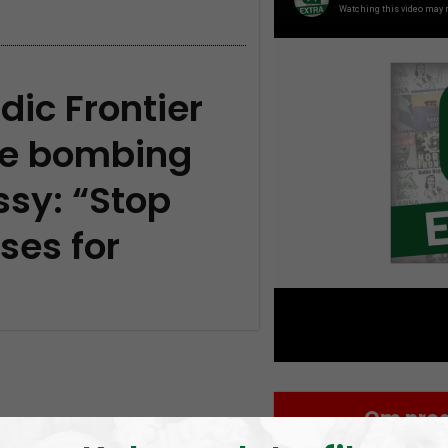
dic Frontier
he bombing
ssy: “Stop
ses for
Om prog