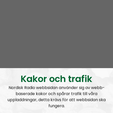
Om programmet Bellum
Bellum är en träningspodd
Prenumerera på Bellum med
RSS
RSS:
https://nordiskradio.se/?format=mp3-
rss&show=bellum
Bellum #37: Årets Nordman 2026
Kakor och trafik
Nordisk Radio webbsidan använder sig av webb-
baserade kakor och spårar trafik till våra
uppladdningar, detta krävs för att webbsidan ska
fungera.
Bellum
Avsnitt
2026-08-01