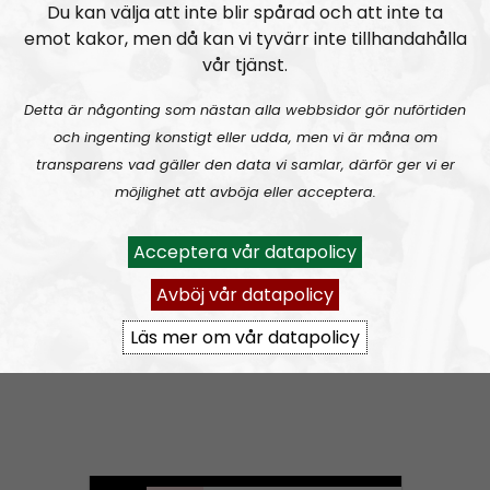
Du kan välja att inte blir spårad och att inte ta
emot kakor, men då kan vi tyvärr inte tillhandahålla
Bellum #36: En hård vandring och fystester
vår tjänst.
Detta är någonting som nästan alla webbsidor gör nuförtiden
och ingenting konstigt eller udda, men vi är måna om
transparens vad gäller den data vi samlar, därför ger vi er
möjlighet att avböja eller acceptera.
Bellum
Avsnitt
2025-10-11
Acceptera vår datapolicy
Avböj vår datapolicy
Bellum #35: Hafthors världsrekord och Bellumbutik.se
Läs mer om vår datapolicy