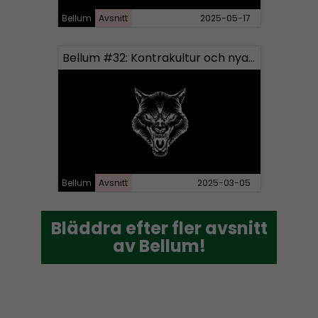
Bellum
Avsnitt
2025-05-17
Bellum #32: Kontrakultur och nya Bellum-produkter
Bellum
Avsnitt
2025-03-05
Bläddra efter fler avsnitt
Bläddra efter fler avsnitt
av Bellum!
av Bellum!