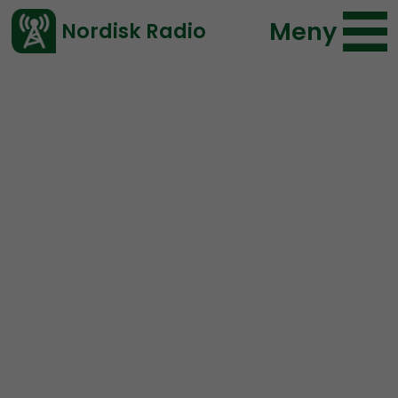
Meny
Nordisk Radio
Vårt senaste avsnitt!
Avsnitt
Bellum
Nordisk Radio
2023-01-14 21:30
Ladda ned ⇓
</> embed
Bellum #18: Statistik, året
som gått och