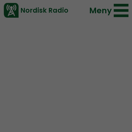
Meny
Nordisk Radio
Vårt senaste avsnitt!
Avsnitt
NR Extra
Nordisk Radio
2017-12-15 18:00
Ladda ned ⇓
</> embed
2017-12-15: Umeåpolis:
“Vi vill förhindra att