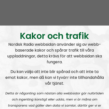
A
00:00
00:00
u
NR Extra
Urklipp
1044
d
Kakor och trafik
i
Nyhetssnack #1: Om snippa-domen
o
Nordisk Radio webbsidan använder sig av webb-
P
baserade kakor och spårar trafik till våra
l
uppladdningar, detta krävs för att webbsidan ska
a
fungera.
y
e
Du kan välja att inte blir spårad och att inte ta
r
emot kakor, men då kan vi tyvärr inte tillhandahålla
NR Extra
Avsnitt
2023-03-19
vår tjänst.
Detta är någonting som nästan alla webbsidor gör nuförtiden
Radiodokumentären
Nordendagarna 2021 – ett utdrag
och ingenting konstigt eller udda, men vi är måna om
transparens vad gäller den data vi samlar, därför ger vi er