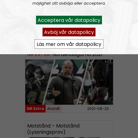
möjlighet att avböja eller acceptera.
Acceptera vår datapolicy
A
00:00
00:00
Avböj vår datapolicy
u
NR Extra
Urklipp
104
d
Läs mer om vår datapolicy
i
NR EXTRA:
Nordendagarna 2021
o
P
l
a
y
e
r
NR Extra
Avsnitt
2021-08-23
Motstånd – Motstånd
(Lyssningsprov)