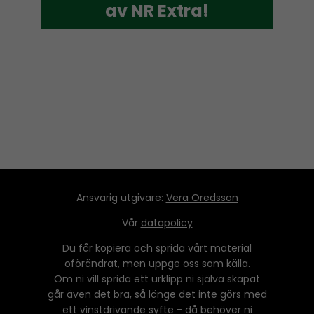
av NR Extra!
av NR Extra!
P
l
a
y
e
r
Ansvarig utgivare:
Vera Oredsson
Vår
datapolicy
Du får kopiera och sprida vårt material
oförändrat, men uppge oss som källa.
Om ni vill sprida ett urklipp ni själva skapat
går även det bra, så länge det inte görs med
ett vinstdrivande syfte - då behöver ni