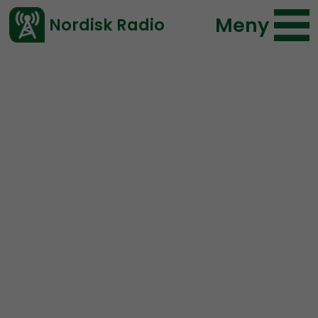
Meny
Nordisk Radio
Vårt senaste avsnitt!
Avsnitt
NR Extra
Nordisk Radio
2019-05-11 18:00
Ladda ned ⇓
</> embed
1 Maj 2019 – Simon
Lindberg