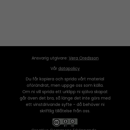
y
e
r
Ansvarig utgivare:
Vera Oredsson
Vår
datapolicy
Du får kopiera och sprida vårt material
oförändrat, men uppge oss som källa.
Om ni vill sprida ett urklipp ni själva skapat
går även det bra, så länge det inte görs med
ett vinstdrivande syfte - då behöver ni
skriftlig tillåtelse från oss.