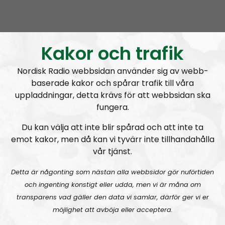
u
NR Extra
Urklipp
1044
d
i
Nyhetssnack #1: Om snippa-domen
o
Kakor och trafik
P
l
Nordisk Radio webbsidan använder sig av webb-
a
baserade kakor och spårar trafik till våra
y
uppladdningar, detta krävs för att webbsidan ska
e
fungera.
r
Du kan välja att inte blir spårad och att inte ta
NR Extra
Avsnitt
2023-03-19
emot kakor, men då kan vi tyvärr inte tillhandahålla
vår tjänst.
Radiodokumentären
Nordendagarna 2021 – ett utdrag
Detta är någonting som nästan alla webbsidor gör nuförtiden
och ingenting konstigt eller udda, men vi är måna om
transparens vad gäller den data vi samlar, därför ger vi er
möjlighet att avböja eller acceptera.
A