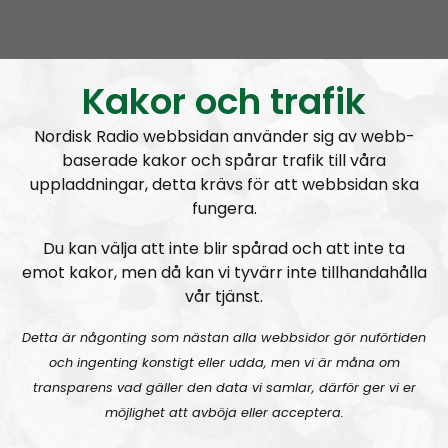
skylla på domaren-förlusten”
och att producenten
Anders Sundström
sedan väljer att gerillasläppa
avsnittet fast att han vet att det innehåller lögner och
Kakor och trafik
förtal. Det kan även ses som ett uttryck för anarki
gentemot hela Nordiska motståndsrörelsen. Detta då,
Nordisk Radio webbsidan använder sig av webb-
som bekant,
“
allt
som framkommer i Ledarperspektiv
baserade kakor och spårar trafik till våra
kan anses vara sanktionerat av organisationen”
.
uppladdningar, detta krävs för att webbsidan ska
fungera.
Vad gäller min “kamrat” Samuel kan nämnas att jag var
Du kan välja att inte blir spårad och att inte ta
ute och vandrade med honom i helgen. Vi pratade
emot kakor, men då kan vi tyvärr inte tillhandahålla
faktiskt om det senaste Mer än ord (som jag då ännu
vår tjänst.
inte hade hört) men han valde att inte säga något om
sina påhopp. Att ljuga och förtala görs nog bäst i
Detta är någonting som nästan alla webbsidor gör nuförtiden
lönndom.
och ingenting konstigt eller udda, men vi är måna om
transparens vad gäller den data vi samlar, därför ger vi er
Summa summarum så kan vi konstatera att två
möjlighet att avböja eller acceptera.
radiobabblare, en programledare och en producent i