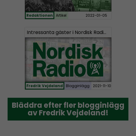
Redaktionen
Artikel
2022-01-05
Intressanta gäster i Nordisk Radios program
Fredrik Vejdeland
Blogginlägg
2021-11-10
Bläddra efter fler blogginlägg
Bläddra efter fler blogginlägg
av Fredrik Vejdeland!
av Fredrik Vejdeland!