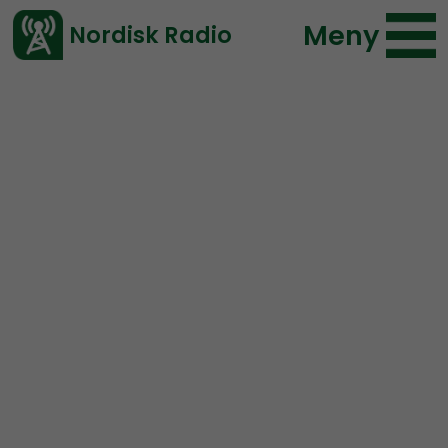
Meny
Nordisk Radio
Vårt senaste avsnitt!
Blogginlägg
Redaktionen
Fredrik Vejdeland
2021-06-22 10:30
</> embed
Fake news i Mer än ord
Till min stora förskräckelse har jag noterat att det
spridits fake news i aktivistpodden Mer än ord och