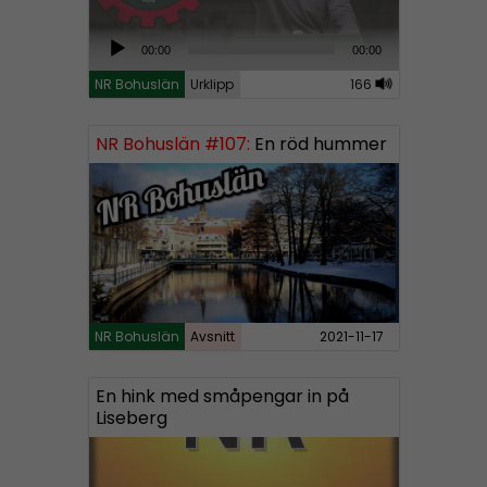
A
00:00
00:00
u
NR Bohuslän
Urklipp
166
d
i
NR Bohuslän #107:
En röd hummer
o
P
l
a
y
e
r
NR Bohuslän
Avsnitt
2021-11-17
En hink med småpengar in på
Liseberg