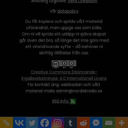
Ansvarig utgivare:
Vera Oredsson
Vår
datapolicy
Du får kopiera och sprida vårt material
oförändrat, men uppge oss som källa.
Om ni vill sprida ett urklipp ni själva skapat
går även det bra, så länge det inte görs med
ett vinstdrivande syfte - då behöver ni
skriftlig tillåtelse från oss.
Creative Commons Erkännande-
IngaBearbetningar 4.0 Internationell Licens
För kontakt ang. webbsidan och vårt
material maila admin@nordiskradio.se
RSS Info: