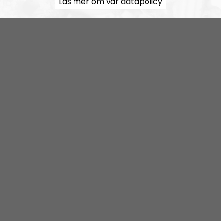
Läs mer om vår datapolicy
RSS:
https://nordiskradio.se/?format=mp3-
rss&show=nr-bohusln
NR Bohuslän tar en paus
Elin Reinhardt
Blogginlägg
2021-12-08
Kaosregeringens sandlådenivå