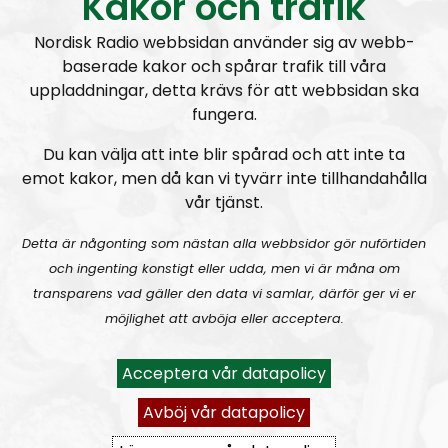
Kakor och trafik
omnejd.
Programmet drivs av Elin Reinhardt, Monika och
Nordisk Radio webbsidan använder sig av webb-
Fredde i svängen. Elin återfinns även i programmet
baserade kakor och spårar trafik till våra
Radio Regeringen
uppladdningar, detta krävs för att webbsidan ska
Som nyhetsförmedlare fyller NR Bohuslän ett stort
fungera.
tomrum. Programmet kommer att ta upp ämnen
som lokal mainstream-media förvränger eller inte
Du kan välja att inte blir spårad och att inte ta
tar upp. Vi beskriver den mångkulturella verkligheten
emot kakor, men då kan vi tyvärr inte tillhandahålla
vår tjänst.
som den ser ut utan skygglappar.
Vi tar gärna in andra röster i programmet och tar
Detta är någonting som nästan alla webbsidor gör nuförtiden
tacksamt emot tips på hur vi kan förbättra
och ingenting konstigt eller udda, men vi är måna om
programmet. Har du insider-information om det
transparens vad gäller den data vi samlar, därför ger vi er
mångkulturella kaoset eller andra saker som händer i
möjlighet att avböja eller acceptera.
Bohuslän, tveka då inte att kontakta oss. Mejla oss på
nrbohuslan@nordiskradio.se
.
Acceptera vår datapolicy
Prenumerera på NR Bohuslän med
RSS
Avböj vår datapolicy