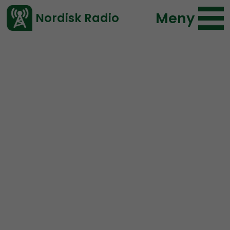
Meny
Nordisk Radio
Vårt senaste avsnitt!
Avsnitt
NR Bohuslän
Nordisk Radio
2020-07-01 16:53
Ladda ned ⇓
</> embed
NR Bohuslän #64:
White
Lives Matter