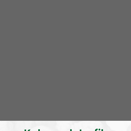
Om programmet NR Bohuslän
NR Bohuslän är ett lokalt radioprogram av och för
Bohuslänningar med fokus på nyheter, lokalpolitik
och folkkultur. Vi sänder live på Onsdagar 19.00-20.00
Programmet tar upp lokala nyheter och gör
historiska reportage från i första hand Bohuslän, men
också Dalsland och andra närliggande områden. Vi
tar även in gäster med anknytning till Bohuslän med