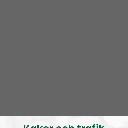
Om programmet NR Bohuslän
NR Bohuslän är ett lokalt radioprogram av och för
Bohuslänningar med fokus på nyheter, lokalpolitik
och folkkultur. Vi sänder live på Onsdagar 19.00-20.00
Programmet tar upp lokala nyheter och gör
historiska reportage från i första hand Bohuslän, men
också Dalsland och andra närliggande områden. Vi
tar även in gäster med anknytning till Bohuslän med
omnejd.