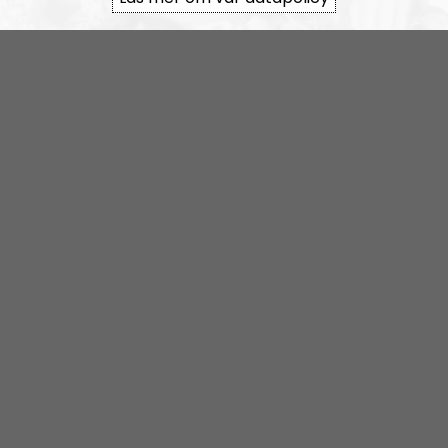
rss&show=nr-bohusln
NR Bohuslän tar en paus
Elin Reinhardt
Blogginlägg
2021-12-08
Kaosregeringens sandlådenivå