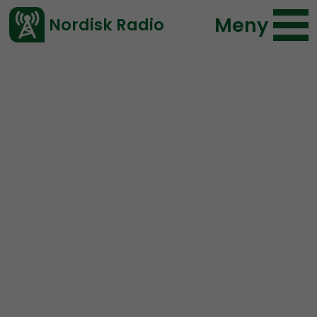
Meny
Nordisk Radio
Vårt senaste avsnitt!
Avsnitt
NR Bohuslän
Nordisk Radio
2019-12-04 10:00
Ladda ned ⇓
</> embed
NR Bohuslän #37:
Julbord
Live kl 20.00. NR Bohuslän sänder ikväll sitt trettiosjunde
program med
Tommy Hvit
,
Elin Reinhardt
,
P-O
och