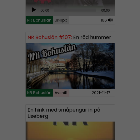
A
00:00
00:00
u
NR Bohuslän
Urklipp
166
d
i
NR Bohuslän #107:
En röd hummer
o
P
l
a
y
e
r
NR Bohuslän
Avsnitt
2021-11-17
En hink med småpengar in på
Liseberg