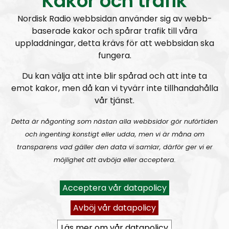
Kakor och trafik
Programmet drivs av Elin Reinhardt, Monika och
Nordisk Radio webbsidan använder sig av webb-
Fredde i svängen. Elin återfinns även i programmet
baserade kakor och spårar trafik till våra
Radio Regeringen
uppladdningar, detta krävs för att webbsidan ska
Som nyhetsförmedlare fyller NR Bohuslän ett stort
fungera.
tomrum. Programmet kommer att ta upp ämnen
som lokal mainstream-media förvränger eller inte
Du kan välja att inte blir spårad och att inte ta
tar upp. Vi beskriver den mångkulturella verkligheten
emot kakor, men då kan vi tyvärr inte tillhandahålla
som den ser ut utan skygglappar.
vår tjänst.
Vi tar gärna in andra röster i programmet och tar
tacksamt emot tips på hur vi kan förbättra
Detta är någonting som nästan alla webbsidor gör nuförtiden
programmet. Har du insider-information om det
och ingenting konstigt eller udda, men vi är måna om
mångkulturella kaoset eller andra saker som händer i
transparens vad gäller den data vi samlar, därför ger vi er
Bohuslän, tveka då inte att kontakta oss. Mejla oss på
möjlighet att avböja eller acceptera.
nrbohuslan@nordiskradio.se
.
Acceptera vår datapolicy
Prenumerera på NR Bohuslän med
RSS
Avböj vår datapolicy
RSS:
https://nordiskradio.se/?format=mp3-
Läs mer om vår datapolicy