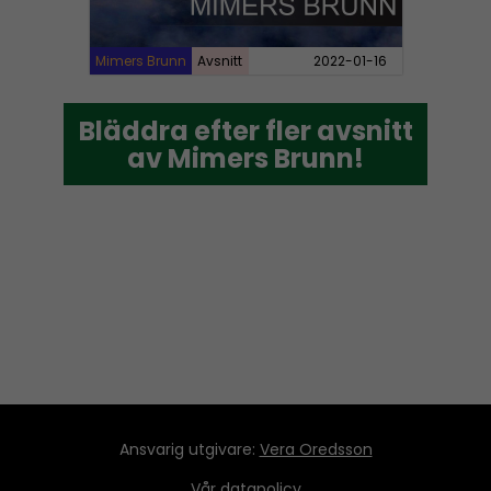
Mimers Brunn
Avsnitt
2022-01-16
Bläddra efter fler avsnitt
Bläddra efter fler avsnitt
av Mimers Brunn!
av Mimers Brunn!
Ansvarig utgivare:
Vera Oredsson
Vår
datapolicy