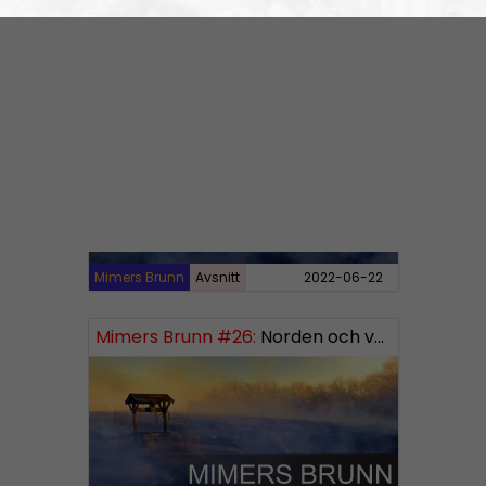
Mimers Brunn
Avsnitt
2023-01-26
Mimers Brunn #27:
Nato, FN, EU och kurderna
Mimers Brunn
Avsnitt
2022-06-22
Mimers Brunn #26:
Norden och världen