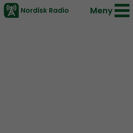
Meny
Nordisk Radio
Vårt senaste avsnitt!
Avsnitt
Mimers Brunn
Nordisk Radio
2021-02-26 14:37
Ladda ned ⇓
</> embed
Mimers Brunn #17:
The
Great Reset?