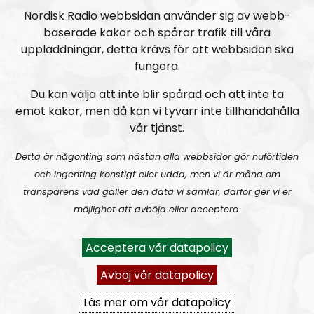
Nordisk Radio webbsidan använder sig av webb-
baserade kakor och spårar trafik till våra
Mimers Brunn #29:
Revolution och konspirationsteorier
uppladdningar, detta krävs för att webbsidan ska
fungera.
Du kan välja att inte blir spårad och att inte ta
emot kakor, men då kan vi tyvärr inte tillhandahålla
vår tjänst.
Detta är någonting som nästan alla webbsidor gör nuförtiden
Mimers Brunn
Avsnitt
2023-03-20
och ingenting konstigt eller udda, men vi är måna om
transparens vad gäller den data vi samlar, därför ger vi er
Mimers Brunn #28:
Återkomsten!
möjlighet att avböja eller acceptera.
Acceptera vår datapolicy
Avböj vår datapolicy
Läs mer om vår datapolicy