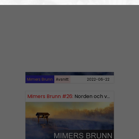
Mimers Brunn
Avsnitt
2023-01-26
Mimers Brunn #27:
Nato, FN, EU och kurderna
Mimers Brunn
Avsnitt
2022-06-22
Mimers Brunn #26:
Norden och världen