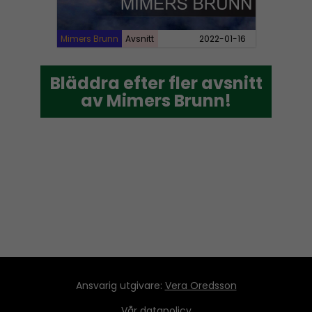
Mimers Brunn
Avsnitt
2022-01-16
Bläddra efter fler avsnitt
Bläddra efter fler avsnitt
av Mimers Brunn!
av Mimers Brunn!
Ansvarig utgivare:
Vera Oredsson
Vår
datapolicy