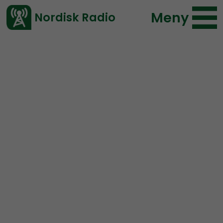
Meny
Nordisk Radio
Vårt senaste avsnitt!
Avsnitt
Mimers Brunn
Nordisk Radio
2021-02-26 14:37
Ladda ned ⇓
</> embed
Mimers Brunn #17:
The
Great Reset?