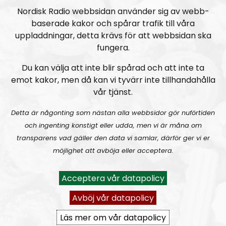
Nordisk Radio webbsidan använder sig av webb-
baserade kakor och spårar trafik till våra
Mimers Brunn #29:
Revolution och konspirationsteorier
uppladdningar, detta krävs för att webbsidan ska
fungera.
Du kan välja att inte blir spårad och att inte ta
emot kakor, men då kan vi tyvärr inte tillhandahålla
vår tjänst.
Detta är någonting som nästan alla webbsidor gör nuförtiden
Mimers Brunn
Avsnitt
2023-03-20
och ingenting konstigt eller udda, men vi är måna om
transparens vad gäller den data vi samlar, därför ger vi er
Mimers Brunn #28:
Återkomsten!
möjlighet att avböja eller acceptera.
Acceptera vår datapolicy
Avböj vår datapolicy
Läs mer om vår datapolicy