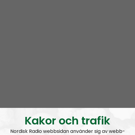
Mer än ord är en podcast i radionätverket Nordisk
Radio. Programmet leds av ett roterande gäng med
aktivister
från Nordiska motståndsrörelsen. Ofta
deltar exempelvis
Lukas Lindgren
,
Joakim
Kannisto
och
Marcus Hansson
.
Vi snackar för det mesta om ämnen som rör våra liv
som aktivister i världens i särklass främsta
nationalsocialistiska organisation. Vi har högt i tak,
men försöker ändå hålla en hyfsat låg nivå.
Prenumerera på Mer än ord med
RSS
RSS:
https://nordiskradio.se/?format=mp3-
rss&show=mer-n-ord
Kakor och trafik
Nordisk Radio webbsidan använder sig av webb-
MÄO#325:
Pride och Classic Car Week