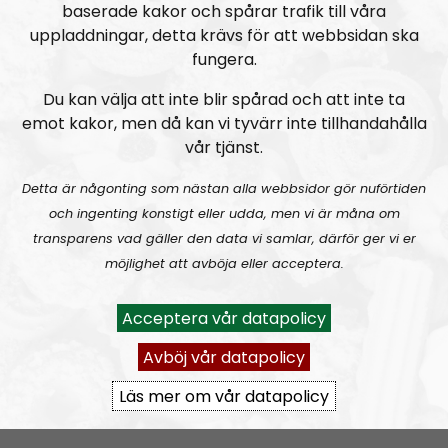
baserade kakor och spårar trafik till våra
uppladdningar, detta krävs för att webbsidan ska
fungera.
Du kan välja att inte blir spårad och att inte ta
emot kakor, men då kan vi tyvärr inte tillhandahålla
vår tjänst.
Mer än ord
Avsnitt
2026-08-02
Detta är någonting som nästan alla webbsidor gör nuförtiden
och ingenting konstigt eller udda, men vi är måna om
MÄO#324
Lilla Mer än ord – Nordendagarna & dans i skogen
transparens vad gäller den data vi samlar, därför ger vi er
möjlighet att avböja eller acceptera.
Acceptera vår datapolicy
Avböj vår datapolicy
Läs mer om vår datapolicy
Mer än ord
Avsnitt
2026-07-27