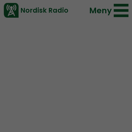
Meny
Nordisk Radio
Vårt senaste avsnitt!
Avsnitt
Mer än ord
Nordisk Radio
2025-02-23 18:29
Ladda ned ⇓
</> embed
MÄO#259:
Några
åtalspunkter