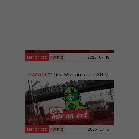
MÄO#323
Lilla Mer än ord – Rättsväsendet & politiska fångar
Mer än ord
Avsnitt
2026-07-19
MÄO#322:
Lilla Mer än ord – Att vara organiserad
Mer än ord
Avsnitt
2026-07-12