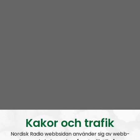
Mer än ord är en podcast i radionätverket Nordisk
Radio. Programmet leds av ett roterande gäng med
aktivister
från Nordiska motståndsrörelsen. Ofta
deltar exempelvis
Lukas Lindgren
,
Joakim
Kannisto
och
Marcus Hansson
.
Vi snackar för det mesta om ämnen som rör våra liv
som aktivister i världens i särklass främsta
nationalsocialistiska organisation. Vi har högt i tak,
men försöker ändå hålla en hyfsat låg nivå.
Prenumerera på Mer än ord med
RSS
RSS:
https://nordiskradio.se/?format=mp3-
rss&show=mer-n-ord
Kakor och trafik
MÄO#325:
Pride och Classic Car Week
Nordisk Radio webbsidan använder sig av webb-