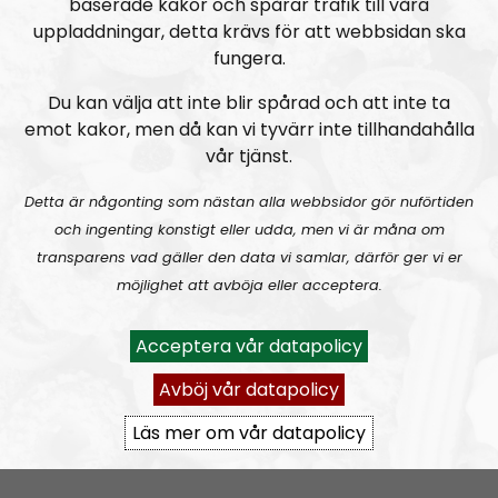
baserade kakor och spårar trafik till våra
uppladdningar, detta krävs för att webbsidan ska
fungera.
Du kan välja att inte blir spårad och att inte ta
emot kakor, men då kan vi tyvärr inte tillhandahålla
vår tjänst.
Mer än ord
Avsnitt
2026-08-02
Detta är någonting som nästan alla webbsidor gör nuförtiden
och ingenting konstigt eller udda, men vi är måna om
MÄO#324
Lilla Mer än ord – Nordendagarna & dans i skogen
transparens vad gäller den data vi samlar, därför ger vi er
möjlighet att avböja eller acceptera.
Acceptera vår datapolicy
Avböj vår datapolicy
Läs mer om vår datapolicy
Mer än ord
Avsnitt
2026-07-27
MÄO#323
Lilla Mer än ord – Rättsväsendet & politiska fångar