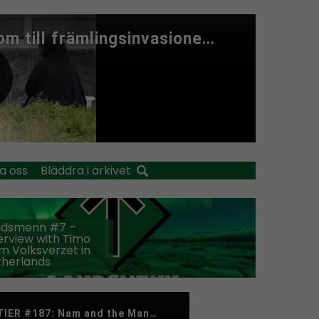
a oss
Bläddra i arkivet
ndsmenn #7 –
erview with Timo
m Volksverzet in
therlands