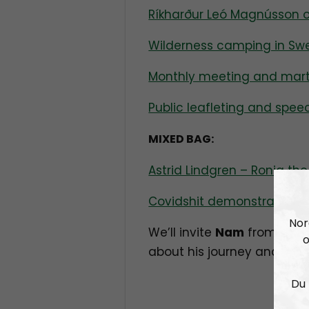
Ríkharður Leó Magnússon o
Wilderness camping in Sw
Monthly meeting and marti
Public leafleting and spee
MIXED BAG:
Astrid Lindgren – Ronia th
Covidshit demonstration i
Nor
We’ll invite
Nam
from
“The
o
about his journey and his o
Du 