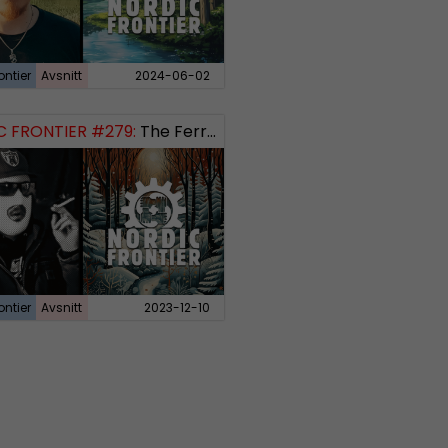
ontier
Avsnitt
2024-06-02
 FRONTIER #279:
The Ferryman’s Toll
ontier
Avsnitt
2023-12-10