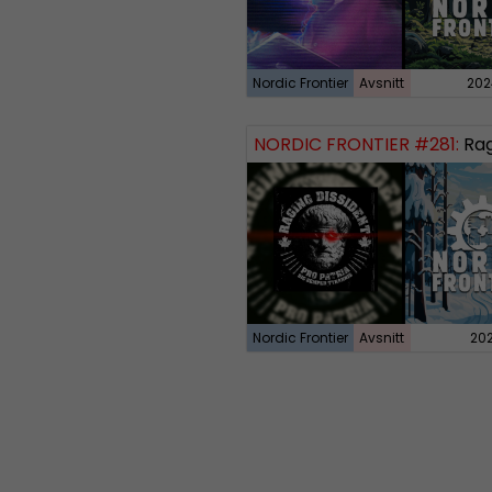
Nordic Frontier
Avsnitt
202
NORDIC FRONTIER #281:
Raging
Nordic Frontier
Avsnitt
20