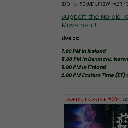
1DQHohS9xUDoPt2WnABRh
Support the Nordic R
Movement!
Live at:
7.00 PM in Iceland
8.00 PM in Denmark, Nor
9.00 PM in Finland
2.00 PM Eastern Time (ET) 
NORDIC FRONTIER #284:
Zach of