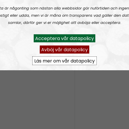
EE:
ta är någonting som nästan alla webbsidor gör nuförtiden och ingen
cfrontier:3
stigt eller udda, men vi är måna om transparens vad gäller den dat
radio.se/?format=mp3-
samlar, därför ger vi er möjlighet att avböja eller acceptera.
Acceptera vår datapolicy
tonmail.com
Avböj vår datapolicy
Frontier Channel and Chat
Läs mer om vår datapolicy