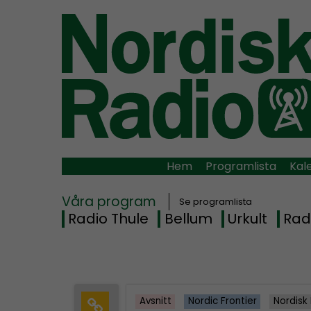
Hem
Programlista
Kal
Våra program
Se programlista
Radio Thule
Bellum
Urkult
Rad
Avsnitt
Nordic Frontier
Nordisk