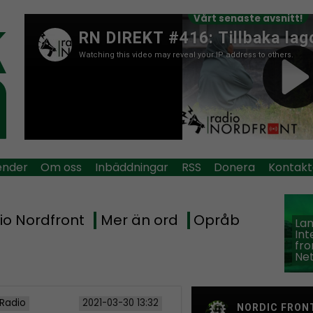
Vårt senaste avsnitt!
ender
Om oss
Inbäddningar
RSS
Donera
Kontakt
io Nordfront
Mer än ord
Opråb
La
Int
fro
Ne
 Radio
2021-03-30 13:32