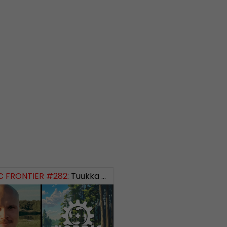
 FRONTIER #282:
Tuukka Kuru of Sinimusta Liike