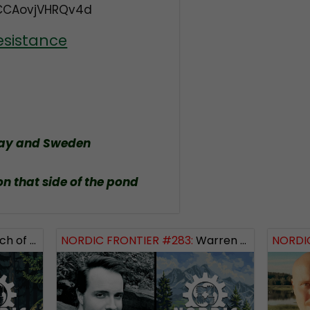
CCAovjVHRQv4d
esistance
way and Sweden
on that side of the pond
 Logos Revealed
NORDIC FRONTIER #283:
Warren Balogh of Warstrike
NORDIC