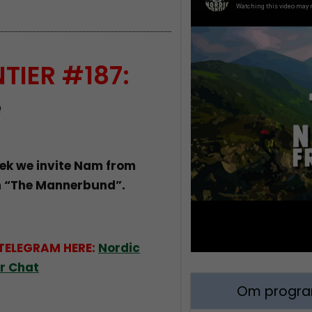
TIER #187:
e
ek we invite Nam from
n “The Mannerbund”.
 TELEGRAM HERE:
Nordic
er Chat
Om program