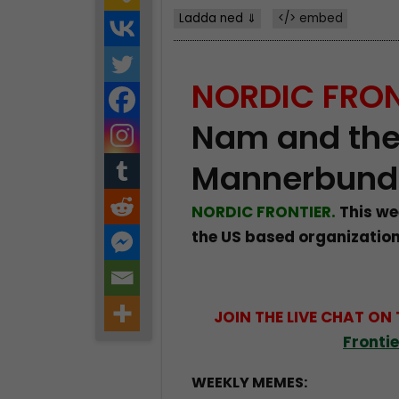
Ladda ned ⇓
</> embed
NORDIC FRON
Nam and th
Mannerbund
NORDIC FRONTIER.
This we
the US based organizatio
JOIN THE LIVE CHAT ON
Fronti
WEEKLY MEMES: