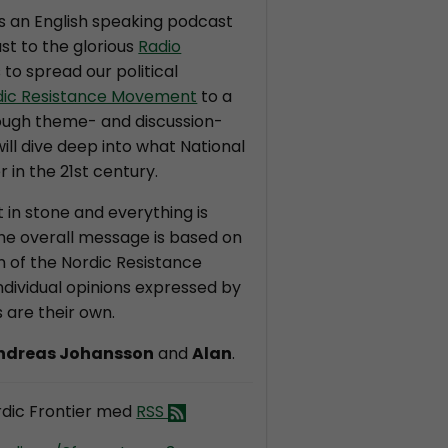
is an English speaking podcast
st to the glorious
Radio
s to spread our political
dic Resistance Movement
to a
ough theme- and discussion-
ll dive deep into what National
r in the 21st century.
t in stone and everything is
the overall message is based on
on of the Nordic Resistance
dividual opinions expressed by
 are their own.
ndreas Johansson
and
Alan
.
dic Frontier med
RSS