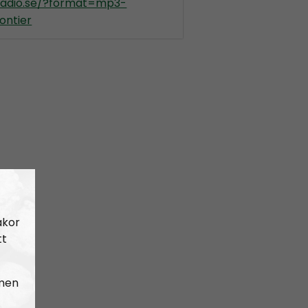
kradio.se/?format=mp3-
ontier
akor
tt
 men