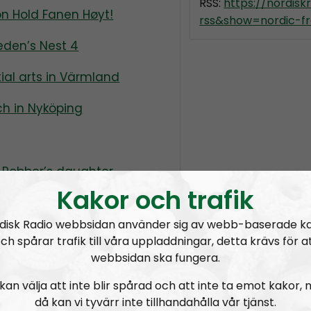
RSS:
https://nordis
n Hold Fanen Høyt!
rss&show=nordic-fr
eden’s Nest 4
al arts in Värmland
ch in Nyköping
e Robber’s daughter
Kakor och trafik
n Stockholm
disk Radio webbsidan använder sig av webb-baserade k
 Mannerbund”
to talk
ch spårar trafik till våra uppladdningar, detta krävs för a
rganization.
webbsidan ska fungera.
kan välja att inte blir spårad och att inte ta emot kakor,
då kan vi tyvärr inte tillhandahålla vår tjänst.