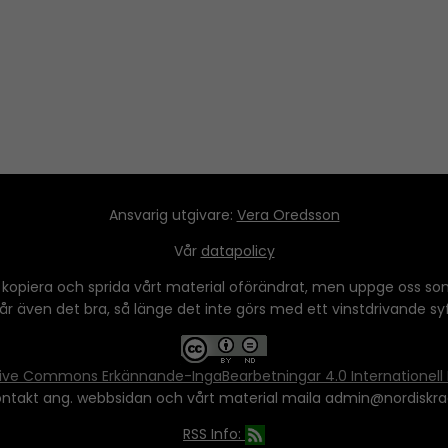
Ansvarig utgivare:
Vera Oredsson
Vår
datapolicy
 kopiera och sprida vårt material oförändrat, men uppge oss som
 går även det bra, så länge det inte görs med ett vinstdrivande syfte
ive Commons Erkännande-IngaBearbetningar 4.0 Internationell 
ontakt ang. webbsidan och vårt material maila admin@nordiskra
RSS Info: