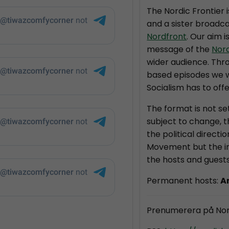
The Nordic Frontier 
and a sister broadca
Nordfront
. Our aim i
message of the
Nor
wider audience. Thr
based episodes we wi
Socialism has to offe
The format is not se
subject to change, 
the political directi
Movement but the in
the hosts and guests
Permanent hosts:
A
Prenumerera på Nor