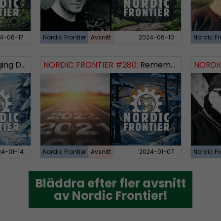
4-06-17
Nordic Frontier
Avsnitt
2024-06-10
Nordic Fr
 Dissident
NORDIC FRONTIER #280:
Remembering 2023 and looking forward
NORDIC
24-01-14
Nordic Frontier
Avsnitt
2024-01-07
Nordic Fr
Bläddra efter fler avsnitt
Bläddra efter fler avsnitt
av Nordic Frontier!
av Nordic Frontier!