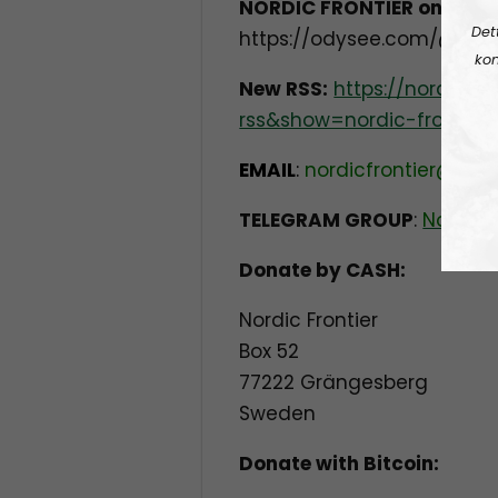
NORDIC FRONTIER on ODYS
Det
https://odysee.com/@nordi
kon
New RSS:
https://nordisk
rss&show=nordic-frontier
EMAIL
:
nordicfrontier@pro
TELEGRAM GROUP
:
Nordic 
Donate by CASH:
Nordic Frontier
Box 52
77222 Grängesberg
Sweden
Donate with Bitcoin: