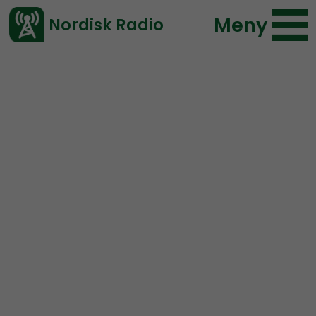
Meny
Nordisk Radio
Vårt senaste avsnitt!
Avsnitt
Nordic Frontier
Nordisk Radio
2021-01-26 13:30
Ladda ned ⇓
</> embed
NORDIC FRONTIER #179:
Biden in President