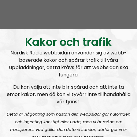
EMAIL
:
nordicfrontier@protonmail.com
TELEGRAM GROUP
:
Nordic Frontier Channel and Chat
Donate by CASH:
Kakor och trafik
Nordic Frontier
Nordisk Radio webbsidan använder sig av webb-
Box 52
baserade kakor och spårar trafik till våra
uppladdningar, detta krävs för att webbsidan ska
77222 Grängesberg
fungera.
Sweden
Du kan välja att inte blir spårad och att inte ta
Donate with Bitcoin:
emot kakor, men då kan vi tyvärr inte tillhandahålla
vår tjänst.
1DQHohS9xUDoPt2WnABRhCCAovjVHRQv4d
Support the Nordic Resistance
Detta är någonting som nästan alla webbsidor gör nuförtiden
och ingenting konstigt eller udda, men vi är måna om
Movement!
transparens vad gäller den data vi samlar, därför ger vi er