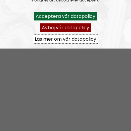
möjlighet att avböja eller acceptera.
Live at:
7.00 PM in Iceland
Acceptera vår datapolicy
8.00 PM in Denmark, Norway and Sweden
Avböj vår datapolicy
9.00 PM in Finland
2.00 PM Eastern Time (ET) on that side of the pond
Läs mer om vår datapolicy