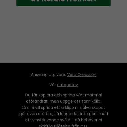
Ansvarig utgivare:
Vera Oredsson
Vår
datapolicy
Du får kopiera och sprida vårt material
oförändrat, men uppge oss som källa.
Om ni vill sprida ett urklipp ni själva skapat
går även det bra, så länge det inte görs med
ett vinstdrivande syfte - då behöver ni
skriftlig tillåtelse från oss.