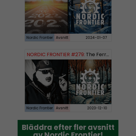
Nordic Frontier
Avsnitt
2024-01-07
NORDIC FRONTIER #279:
The Ferryman’s Toll
Nordic Frontier
Avsnitt
2023-12-10
Bläddra efter fler avsnitt
Bläddra efter fler avsnitt
av Nordic Frontier!
av Nordic Frontier!