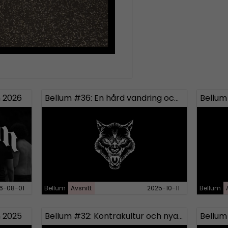
 2026
Bellum #36: En hård vandring och fystester
6-08-01
Bellum
Avsnitt
2025-10-11
Bellum
 2025
Bellum #32: Kontrakultur och nya Bellum-produkter