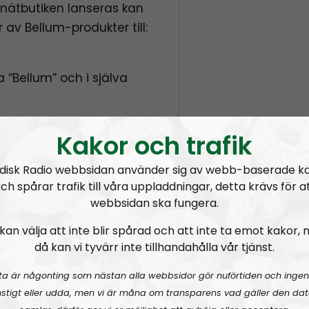
a nätbutiken lanseras kan
 av Bellum-produkter till:
va “Bellum” och i själva
, antal och storlek
Kakor och trafik
disk Radio webbsidan använder sig av webb-baserade k
ch spårar trafik till våra uppladdningar, detta krävs för a
webbsidan ska fungera.
rdernummer och
kan välja att inte blir spårad och att inte ta emot kakor,
a skickas efter betalning.
då kan vi tyvärr inte tillhandahålla vår tjänst.
r att beställa:
ta är någonting som nästan alla webbsidor gör nuförtiden och ingen
stigt eller udda, men vi är måna om transparens vad gäller den dat
 kr st