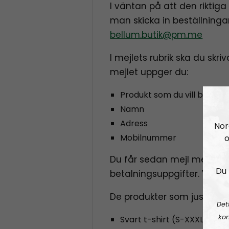
I väntan på att den riktig
man skicka in beställningar
bellum.butik@pm.me
I mejlets rubrik ska du skri
mejlet uppger du:
Produkt som du vill beställa
Namn
Adress
Nor
Mobilnummer
o
Du får sedan mejl med o
Du 
betalningsuppgifter. Varorn
De produkter som just nu gå
Det
kon
Svart t-shirt (S-XXXL) – 250