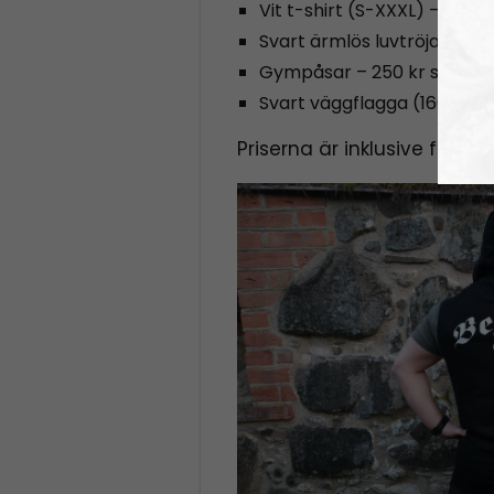
Vit t-shirt (S-XXXL) – 300 k
Svart ärmlös luvtröja (S-XX
Gympåsar – 250 kr st
Svart väggflagga (160×100 
Priserna är inklusive frakt.