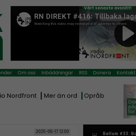
Vårt senaste avsnitt!
ender
Om oss
Inbäddningar
RSS
Donera
Kontakt
io Nordfront
Mer än ord
Opråb
Dan
påg
för
2025-05-17 12:00