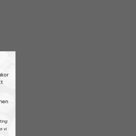
akor
tt
 men
ting
a vi