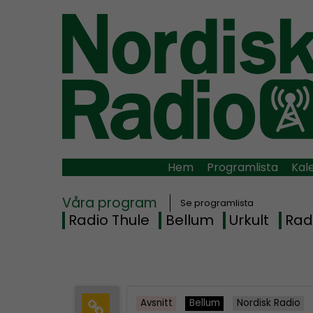
Hem
Programlista
Kal
Våra program
Se programlista
Radio Thule
Bellum
Urkult
Rad
Avsnitt
Bellum
Nordisk Radio