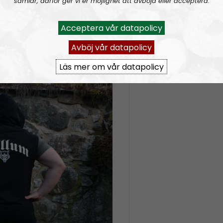
samlar, därför ger vi er möjlighet att avböja eller acceptera.
r st
XL) 450 kr st
Acceptera vår datapolicy
cm) – 400 kr st
Avböj vår datapolicy
Läs mer om vår datapolicy