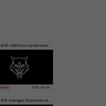
Bellum #35: Hafthors världsrekord och Bellumbutik.se
Avsnitt
2025-08-09
Bellum #31: Sveriges Starkaste Man och Tyson vs Paul