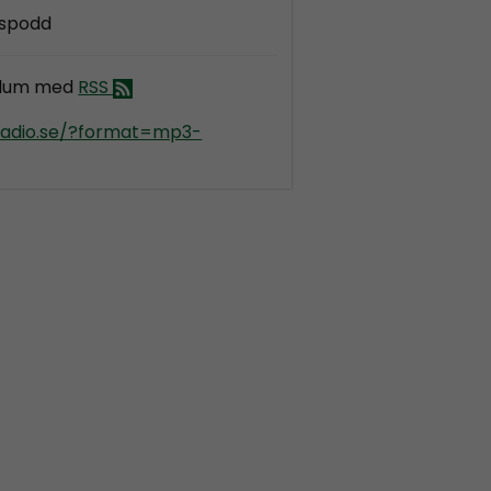
gspodd
llum med
RSS
kradio.se/?format=mp3-