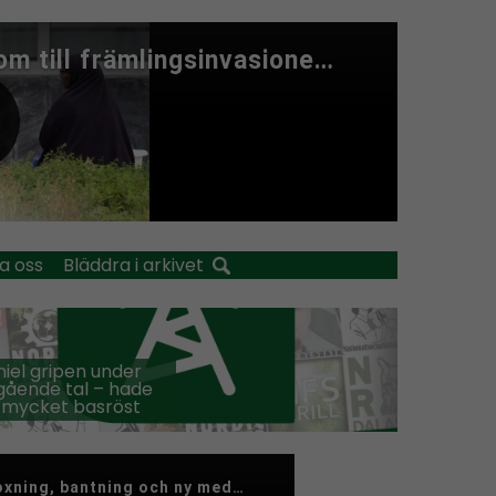
a oss
Bläddra i arkivet
iel gripen under
ående tal – hade
 mycket basröst