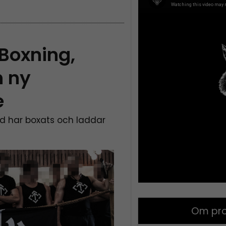
Boxning,
h ny
e
nd har boxats och laddar
Om pro