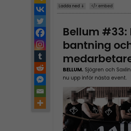
Ladda ned ⇓
</> embed
Bellum #33: 
bantning oc
medarbetar
BELLUM.
Sjögren och Saxli
nu upp inför nästa event.