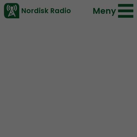
Meny
Nordisk Radio
Vårt senaste avsnitt!
Artikel
Redaktionen
Fredrik Vejdeland
2019-10-25 16:02
</> embed
Om Open Mic
Öppen Mic/Open Mic är en ny satsning från Nordisk
Radio som innebär att “vem som helst” kan använda vår