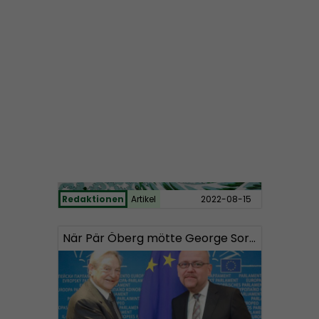
Redaktionen
Artikel
2022-11-14
Nordisk Radio lanserar valpodd
Redaktionen
Artikel
2022-08-15
När Pär Öberg mötte George Soros