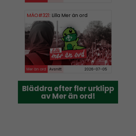
MÄO#321:
Lilla Mer än ord
Mer än ord
Avsnitt
2026-07-05
Bläddra efter fler urklipp
Bläddra efter fler urklipp
av Mer än ord!
av Mer än ord!