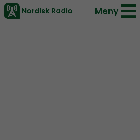
Meny
Nordisk Radio
Vårt senaste avsnitt!
Urklipp
Mer än ord
Nordisk Radio
135 lyssningar
2019-11-21 15:00
Ladda ned ⇓
</> embed
Wuttudal tar på sig
roliga arbetsuppgifter