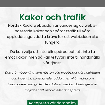
MÄO#325:
Pride och Classic Car Week
Kakor och trafik
Nordisk Radio webbsidan använder sig av webb-
baserade kakor och spårar trafik till våra
uppladdningar, detta krävs för att webbsidan ska
fungera.
Mer än ord
Avsnitt
2026-08-02
Du kan välja att inte blir spårad och att inte ta
emot kakor, men då kan vi tyvärr inte tillhandahålla
MÄO#324
Lilla Mer än ord – Nordendagarna & dans i skogen
vår tjänst.
Detta är någonting som nästan alla webbsidor gör nuförtiden
och ingenting konstigt eller udda, men vi är måna om
transparens vad gäller den data vi samlar, därför ger vi er
möjlighet att avböja eller acceptera.
Mer än ord
Avsnitt
2026-07-27
Acceptera vår datapolicy