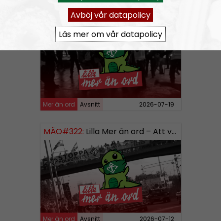
Avböj vår datapolicy
MÄO#323
Lilla Mer än ord – Rättsväsendet & politiska fångar
Läs mer om vår datapolicy
Mer än ord
Avsnitt
2026-07-19
MÄO#322:
Lilla Mer än ord – Att vara organiserad
Mer än ord
Avsnitt
2026-07-12