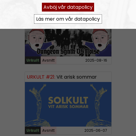
URKULT #22:
Dungeon Synth vs Noise
Avböj vår datapolicy
Läs mer om vår datapolicy
Urkult
Avsnitt
2025-08-16
URKULT #21:
Vit arisk sommar
Urkult
Avsnitt
2025-06-07