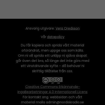
Ansvarig utgivare:
Vera Oredsson
Vår
datapolicy
Du får kopiera och sprida vårt material
oförändrat, men uppge oss som källa.
Om ni vill sprida ett urklipp ni själva skapat
går även det bra, så länge det inte görs med
ett vinstdrivande syfte - då behöver ni
skriftlig tillåtelse från oss.
Creative Commons Erkännande-
IngaBearbetningar 4.0 Internationell Licens
För kontakt ang. webbsidan och vårt
material maila admin@nordiskradio.se