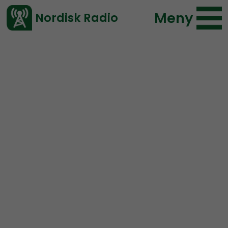
Meny
Nordisk Radio
Vårt senaste avsnitt!
Urklipp
Urkult
Nordisk Radio
115 lyssningar
2020-05-23 15:23
Ladda ned ⇓
</> embed
TRAILER:
Intervju med
Graavehlder