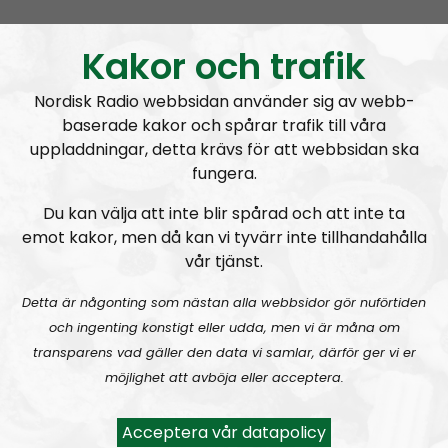
URKULT #24:
Hata mer – känga ner: en hyllning till Jocke Karlsson
Kakor och trafik
Nordisk Radio webbsidan använder sig av webb-
baserade kakor och spårar trafik till våra
uppladdningar, detta krävs för att webbsidan ska
fungera.
Urkult
Avsnitt
2025-12-31
Du kan välja att inte blir spårad och att inte ta
URKULT #23:
Tidig svensk Svartmetall
emot kakor, men då kan vi tyvärr inte tillhandahålla
vår tjänst.
Detta är någonting som nästan alla webbsidor gör nuförtiden
och ingenting konstigt eller udda, men vi är måna om
transparens vad gäller den data vi samlar, därför ger vi er
möjlighet att avböja eller acceptera.
Urkult
Avsnitt
2025-12-04
Acceptera vår datapolicy