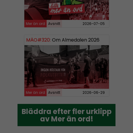
Mer än ord
Avsnitt
2026-07-05
MÄO#320:
Om Almedalen 2026
Mer än ord
Avsnitt
2026-06-29
Bläddra efter fler urklipp
Bläddra efter fler urklipp
av Mer än ord!
av Mer än ord!