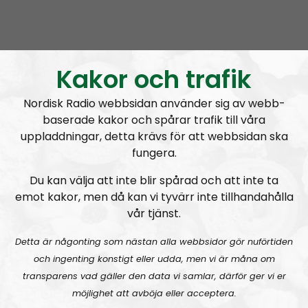
Mer än ord
Avsnitt
2026-08-02
Kakor och trafik
MÄO#324
Lilla Mer än ord – Nordendagarna & dans i skogen
Nordisk Radio webbsidan använder sig av webb-
baserade kakor och spårar trafik till våra
uppladdningar, detta krävs för att webbsidan ska
fungera.
Du kan välja att inte blir spårad och att inte ta
Mer än ord
Avsnitt
2026-07-27
emot kakor, men då kan vi tyvärr inte tillhandahålla
vår tjänst.
MÄO#323
Lilla Mer än ord – Rättsväsendet & politiska fångar
Detta är någonting som nästan alla webbsidor gör nuförtiden
och ingenting konstigt eller udda, men vi är måna om
transparens vad gäller den data vi samlar, därför ger vi er
möjlighet att avböja eller acceptera.