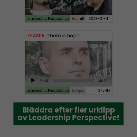
Leadership Perspective
Avsnitt
2023-01-11
TEASER:
There is hope
A
00:00
00:00
u
Leadership Perspective
Urklipp
272
d
i
Bläddra efter fler urklipp
Bläddra efter fler urklipp
o
av Leadership Perspective!
av Leadership Perspective!
P
l
a