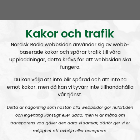
Leadership Perspective
Avsnitt
2023-07-12
It’s child abuse not to fight
Kakor och trafik
Nordisk Radio webbsidan använder sig av webb-
baserade kakor och spårar trafik till våra
uppladdningar, detta krävs för att webbsidan ska
fungera.
A
00:00
00:00
u
Du kan välja att inte blir spårad och att inte ta
Leadership Perspective
Urklipp
488
d
emot kakor, men då kan vi tyvärr inte tillhandahålla
i
vår tjänst.
Leadership Perspective #27:
Kids in the struggle, getting yourself a woman and psychological warfare
o
P
Detta är någonting som nästan alla webbsidor gör nuförtiden
l
och ingenting konstigt eller udda, men vi är måna om
a
transparens vad gäller den data vi samlar, därför ger vi er
y
möjlighet att avböja eller acceptera.
e