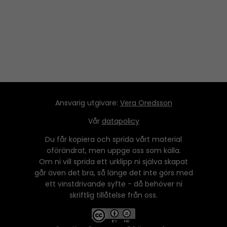
y
e
r
Ansvarig utgivare:
Vera Oredsson
Vår
datapolicy
Du får kopiera och sprida vårt material
oförändrat, men uppge oss som källa.
Om ni vill sprida ett urklipp ni själva skapat
går även det bra, så länge det inte görs med
ett vinstdrivande syfte - då behöver ni
skriftlig tillåtelse från oss.