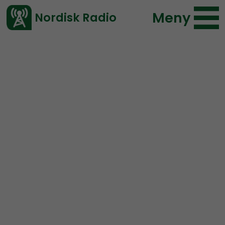
Meny
Nordisk Radio
Vårt senaste avsnitt!
Urklipp
Leadership Perspective
Nordisk Radio
96 lyssningar
2021-01-12 10:30
Ladda ned ⇓
</> embed
The most important