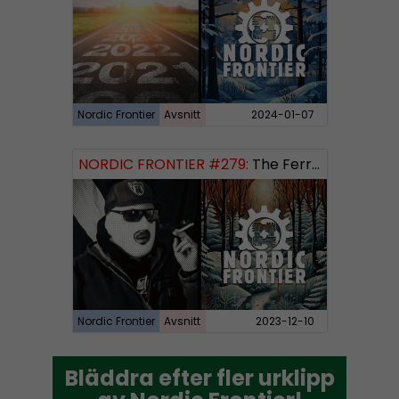
Nordic Frontier
Avsnitt
2024-01-07
NORDIC FRONTIER #279:
The Ferryman’s Toll
Nordic Frontier
Avsnitt
2023-12-10
Bläddra efter fler urklipp
Bläddra efter fler urklipp