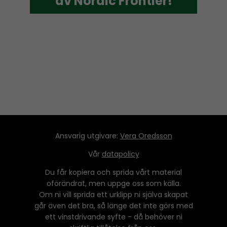
av Nordic Frontier!
av Nordic Frontier!
Ansvarig utgivare:
Vera Oredsson
Vår
datapolicy
Du får kopiera och sprida vårt material
oförändrat, men uppge oss som källa.
Om ni vill sprida ett urklipp ni själva skapat
går även det bra, så länge det inte görs med
ett vinstdrivande syfte - då behöver ni