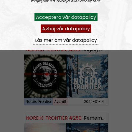
möjlighet att avböja eller acceptera.
Acceptera vår datapolicy
Avböj vår datapolicy
Nordic Frontier
Avsnitt
2024-06-02
Läs mer om vår datapolicy
NORDIC FRONTIER #281:
Raging Dissident
Nordic Frontier
Avsnitt
2024-01-14
NORDIC FRONTIER #280:
Remembering 2023 and looking forward