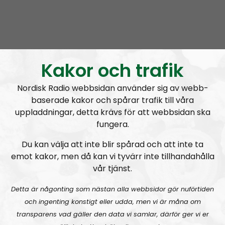
Nordic Frontier
Avsnitt
2024-06-17
Kakor och trafik
NORDIC FRONTIER #283:
Warren Balogh of Warstrike
Nordisk Radio webbsidan använder sig av webb-
baserade kakor och spårar trafik till våra
uppladdningar, detta krävs för att webbsidan ska
fungera.
Du kan välja att inte blir spårad och att inte ta
emot kakor, men då kan vi tyvärr inte tillhandahålla
Nordic Frontier
Avsnitt
2024-06-10
vår tjänst.
Detta är någonting som nästan alla webbsidor gör nuförtiden
NORDIC FRONTIER #282:
Tuukka Kuru of Sinimusta Liike
och ingenting konstigt eller udda, men vi är måna om
transparens vad gäller den data vi samlar, därför ger vi er