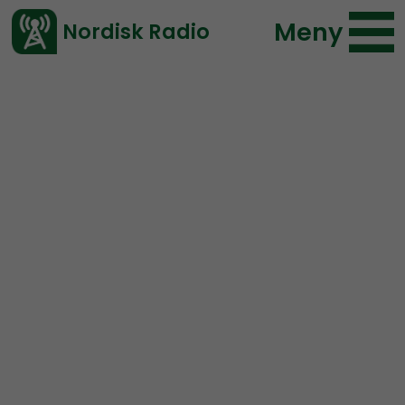
Meny
Nordisk Radio
Vårt senaste avsnitt!
Urklipp
Nordic Frontier
Nordisk Radio
215 lyssningar
2021-06-03 23:34
Ladda ned ⇓
</> embed
Summer challenge: Do 88