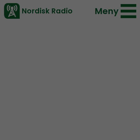
Meny
Nordisk Radio
Vårt senaste avsnitt!
Urklipp
Nordic Frontier
Nordisk Radio
40 lyssningar
2020-04-18 14:48
Ladda ned ⇓
</> embed
Snowmobile activism in