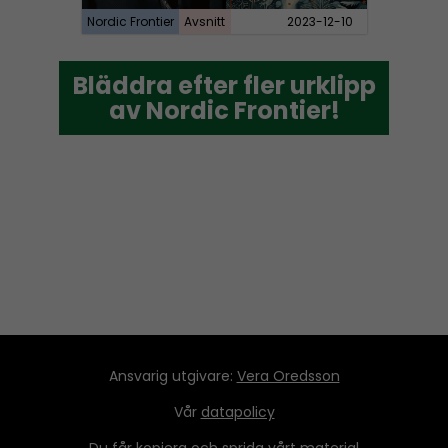
Nordic Frontier
Avsnitt
2023-12-10
Bläddra efter fler urklipp
Bläddra efter fler urklipp
av Nordic Frontier!
av Nordic Frontier!
Ansvarig utgivare:
Vera Oredsson
Vår
datapolicy