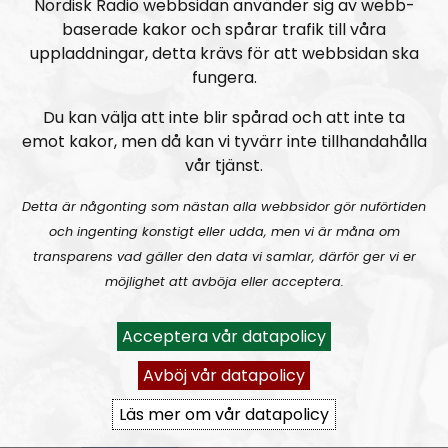
Nordisk Radio webbsidan använder sig av webb-
baserade kakor och spårar trafik till våra
NORDIC FRONTIER #282:
Tuukka Kuru of Sinimusta Liike
uppladdningar, detta krävs för att webbsidan ska
fungera.
Du kan välja att inte blir spårad och att inte ta
emot kakor, men då kan vi tyvärr inte tillhandahålla
vår tjänst.
Detta är någonting som nästan alla webbsidor gör nuförtiden
Nordic Frontier
Avsnitt
2024-06-02
och ingenting konstigt eller udda, men vi är måna om
transparens vad gäller den data vi samlar, därför ger vi er
NORDIC FRONTIER #281:
Raging Dissident
möjlighet att avböja eller acceptera.
Acceptera vår datapolicy
Avböj vår datapolicy
Läs mer om vår datapolicy