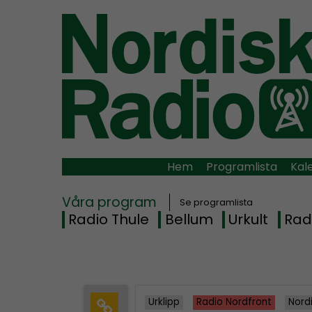
Hem
Programlista
Kal
Våra program
Se programlista
Radio Thule
Bellum
Urkult
Rad
Urklipp
Radio Nordfront
Nord