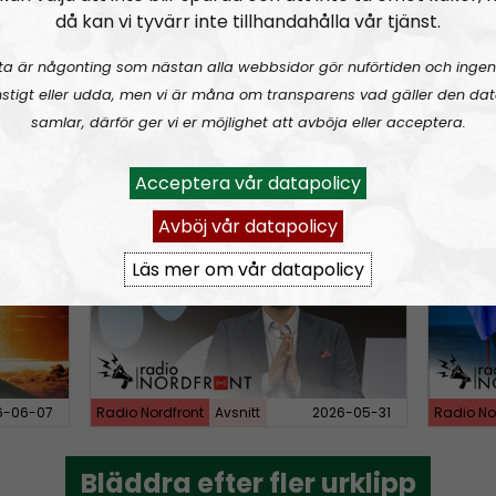
n
då kan vi tyvärr inte tillhandahålla vår tjänst.
A
ta är någonting som nästan alla webbsidor gör nuförtiden och ingen
r
stigt eller udda, men vi är måna om transparens vad gäller den dat
r
samlar, därför ger vi er möjlighet att avböja eller acceptera.
o
6-08-02
Radio Nordfront
Avsnitt
2026-06-29
Radio No
w
Acceptera vår datapolicy
k
rldskriget
RN DIREKT#412:
Avsnitt fyrahundratolv SWISH: 0700738064
RN DIR
Avböj vår datapolicy
e
y
Läs mer om vår datapolicy
s
t
o
i
n
6-06-07
Radio Nordfront
Avsnitt
2026-05-31
Radio No
c
r
Bläddra efter fler urklipp
Bläddra efter fler urklipp