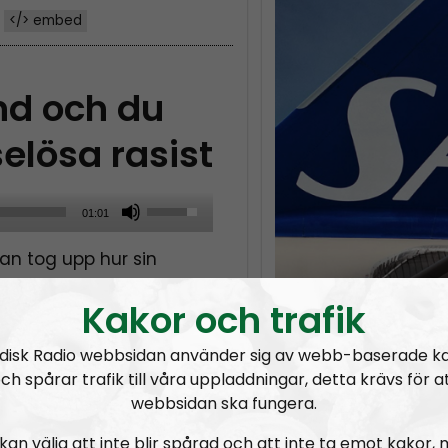
</> embed
nd och du
elösa rasist
U
01:01
s
an tog upp hur sin
e
an förvridas genom
U
Kakor och trafik
g av verkligheten.
p
/
disk Radio webbsidan använder sig av webb-baserade k
D
ch spårar trafik till våra uppladdningar, detta krävs för a
o
webbsidan ska fungera.
ngsinvasionen
RN DIREKT#415:
Sommarlov och prepping
SWISH: 0738958452
RN DIR
SW
w
kan välja att inte blir spårad och att inte ta emot kakor,