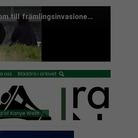
a oss
Bläddra i arkivet
t of Kanye West