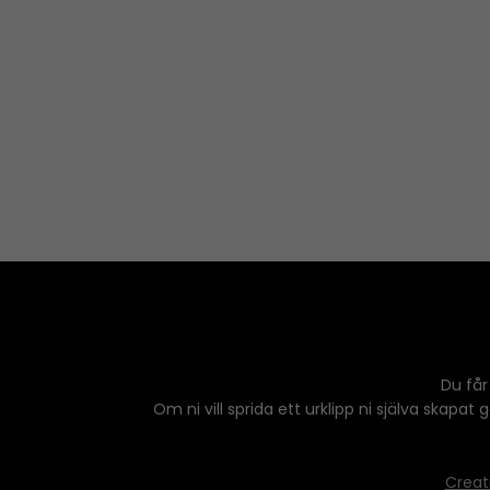
Du får
Om ni vill sprida ett urklipp ni själva skapat
Creat