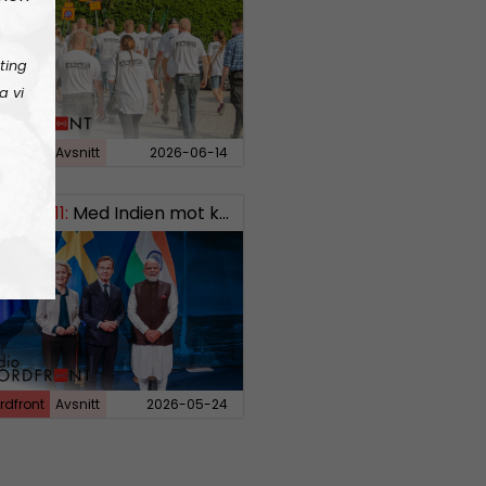
ting
a vi
rdfront
Avsnitt
2026-06-14
EKT#411:
Med Indien mot kosmos SWISH: 0700738064
rdfront
Avsnitt
2026-05-24