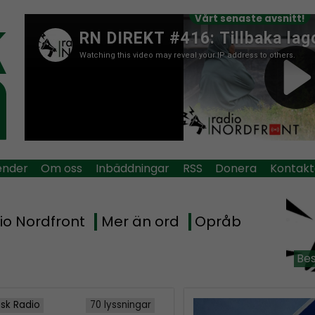
Vårt senaste avsnitt!
ender
Om oss
Inbäddningar
RSS
Donera
Kontakt
io Nordfront
Mer än ord
Opråb
Bes
isk Radio
70 lyssningar