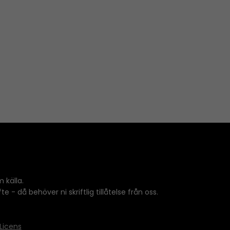
 källa.
 - då behöver ni skriftlig tillåtelse från oss.
Licens