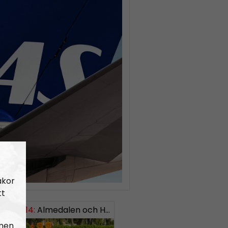
akor
tt
EKT#414:
ISH: 0738958452
Almedalen och Hübinettes fall
 men