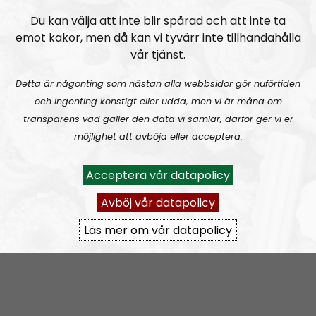
Du kan välja att inte blir spårad och att inte ta
Mer än ord
Avsnitt
2026-08-02
emot kakor, men då kan vi tyvärr inte tillhandahålla
vår tjänst.
MÄO#324
Lilla Mer än ord – Nordendagarna & dans i skogen
Detta är någonting som nästan alla webbsidor gör nuförtiden
och ingenting konstigt eller udda, men vi är måna om
transparens vad gäller den data vi samlar, därför ger vi er
möjlighet att avböja eller acceptera.
Acceptera vår datapolicy
Mer än ord
Avsnitt
2026-07-27
Avböj vår datapolicy
MÄO#323
Lilla Mer än ord – Rättsväsendet & politiska fångar
Läs mer om vår datapolicy