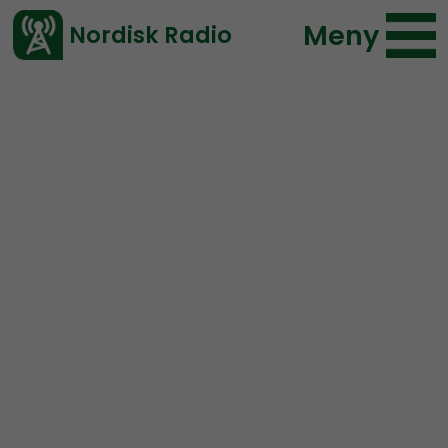
Meny
Nordisk Radio
Vårt senaste avsnitt!
Urklipp
Mer än ord
Nordisk Radio
146 lyssningar
2020-04-27 01:56
Ladda ned ⇓
</> embed
Kommunisterna har
skrämt bort