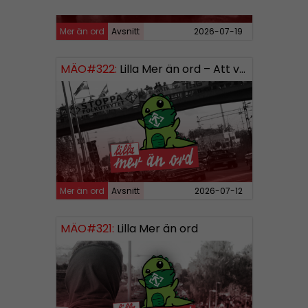
Mer än ord
Avsnitt
2026-07-19
MÄO#322:
Lilla Mer än ord – Att vara organiserad
Mer än ord
Avsnitt
2026-07-12
MÄO#321:
Lilla Mer än ord