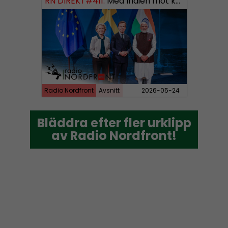
RN DIREKT#411:
Med Indien mot kosmos SWISH: 0700738064
Radio Nordfront
Avsnitt
2026-05-24
Bläddra efter fler urklipp
Bläddra efter fler urklipp
av Radio Nordfront!
av Radio Nordfront!