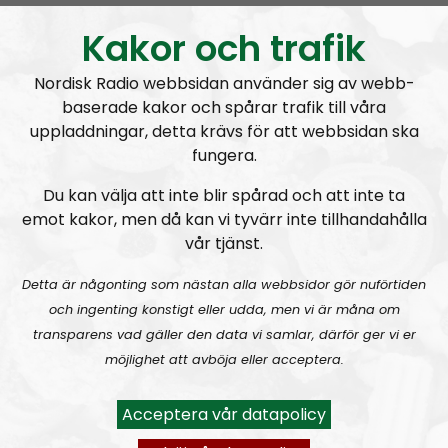
Kakor och trafik
Nordisk Radio webbsidan använder sig av webb-
baserade kakor och spårar trafik till våra
uppladdningar, detta krävs för att webbsidan ska
Radio Nordfront
Avsnitt
2026-06-29
fungera.
Du kan välja att inte blir spårad och att inte ta
RN DIREKT#414:
Almedalen och Hübinettes fall
emot kakor, men då kan vi tyvärr inte tillhandahålla
vår tjänst.
Detta är någonting som nästan alla webbsidor gör nuförtiden
och ingenting konstigt eller udda, men vi är måna om
transparens vad gäller den data vi samlar, därför ger vi er
möjlighet att avböja eller acceptera.
Radio Nordfront
Avsnitt
2026-06-14
Acceptera vår datapolicy
RN DIREKT#413:
Prepping inför tredje världskriget