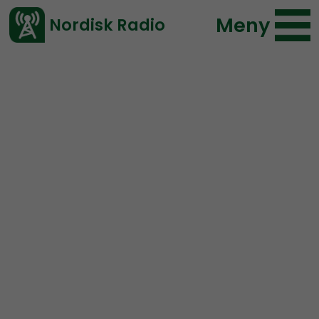
Meny
Nordisk Radio
Vårt senaste avsnitt!
Urklipp
Radio Nordfront
Nordisk Radio
112 lyssningar
2019-11-28 11:27
Ladda ned ⇓
</> embed
Pengaväxlare i Auschwitz