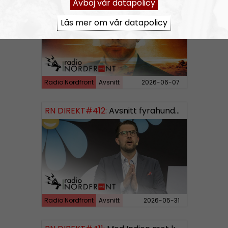
Avböj vår datapolicy
Läs mer om vår datapolicy
Radio Nordfront
Avsnitt
2026-06-07
RN DIREKT#412:
Avsnitt fyrahundratolv SWISH: 0700738064
Radio Nordfront
Avsnitt
2026-05-31