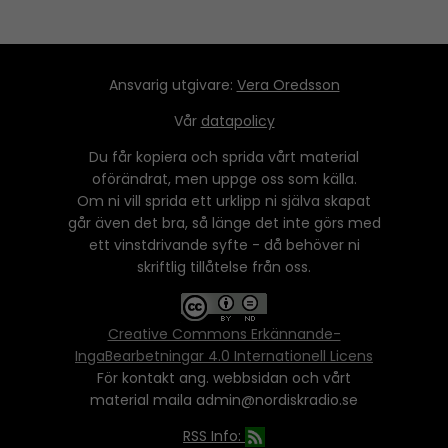
Ansvarig utgivare:
Vera Oredsson
Vår
datapolicy
Du får kopiera och sprida vårt material
oförändrat, men uppge oss som källa.
Om ni vill sprida ett urklipp ni själva skapat
går även det bra, så länge det inte görs med
ett vinstdrivande syfte - då behöver ni
skriftlig tillåtelse från oss.
Creative Commons Erkännande-
IngaBearbetningar 4.0 Internationell Licens
För kontakt ang. webbsidan och vårt
material maila admin@nordiskradio.se
RSS Info: