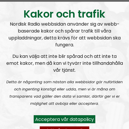
Kakor och trafik
Nordisk Radio webbsidan använder sig av webb-
baserade kakor och spårar trafik till våra
uppladdningar, detta krävs för att webbsidan ska
Nordic Frontier
Avsnitt
2024-06-10
fungera.
Du kan välja att inte blir spårad och att inte ta
NORDIC FRONTIER #282:
Tuukka Kuru of Sinimusta Liike
emot kakor, men då kan vi tyvärr inte tillhandahålla
vår tjänst.
Detta är någonting som nästan alla webbsidor gör nuförtiden
och ingenting konstigt eller udda, men vi är måna om
transparens vad gäller den data vi samlar, därför ger vi er
möjlighet att avböja eller acceptera.
Nordic Frontier
Avsnitt
2024-06-02
Acceptera vår datapolicy
NORDIC FRONTIER #281:
Raging Dissident