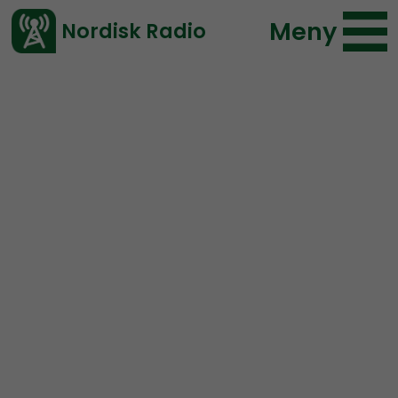
Meny
Nordisk Radio
Vårt senaste avsnitt!
Urklipp
Nordic Frontier
Nordisk Radio
445 lyssningar
2019-12-03 23:54
Ladda ned ⇓
</> embed
Patriot Front’s stance on