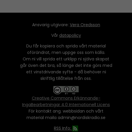
Ansvarig utgivare:
Vera Oredsson
Vår
datapolicy
Du får kopiera och sprida vårt material
oförändrat, men uppge oss som källa.
Om ni vill sprida ett urklipp ni själva skapat
går även det bra, så länge det inte görs med
ett vinstdrivande syfte - då behöver ni
skriftlig tillåtelse från oss.
Creative Commons Erkännande-
IngaBearbetningar 4.0 Internationell Licens
För kontakt ang. webbsidan och vårt
material maila admin@nordiskradio.se
RSS Info: