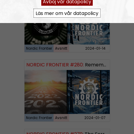
Avböj vår datapolicy
Läs mer om vår datapolicy
Nordic Frontier
Avsnitt
2024-01-14
NORDIC FRONTIER #280:
Remembering 2023 and looking forward
Nordic Frontier
Avsnitt
2024-01-07