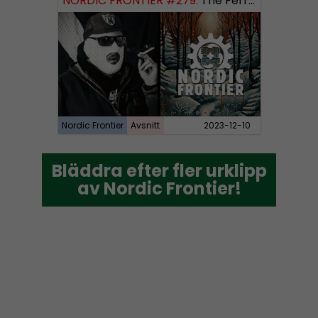
NORDIC FRONTIER #279:
The Ferryman’s Toll
Nordic Frontier
Avsnitt
2023-12-10
Bläddra efter fler urklipp
Bläddra efter fler urklipp
av Nordic Frontier!
av Nordic Frontier!