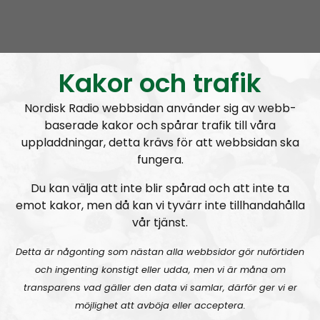
Radio Nordfront
Avsnitt
2026-08-02
Kakor och trafik
RN DIREKT#415:
Sommarlov och prepping
SW
Nordisk Radio webbsidan använder sig av webb-
baserade kakor och spårar trafik till våra
uppladdningar, detta krävs för att webbsidan ska
fungera.
Du kan välja att inte blir spårad och att inte ta
Radio Nordfront
Avsnitt
2026-06-29
emot kakor, men då kan vi tyvärr inte tillhandahålla
vår tjänst.
RN DIREKT#414:
Almedalen och Hübinettes fall
Detta är någonting som nästan alla webbsidor gör nuförtiden
och ingenting konstigt eller udda, men vi är måna om
transparens vad gäller den data vi samlar, därför ger vi er
möjlighet att avböja eller acceptera.