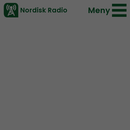
Meny
Nordisk Radio
Vårt senaste avsnitt!
Urklipp
Radio Nordfront
Nordisk Radio
93 lyssningar
2020-11-14 06:00
Ladda ned ⇓
</> embed
Humor
NS Tips
Pär Öberg
Öberg var först med att