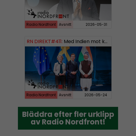
Radio Nordfront
Avsnitt
2026-05-31
RN DIREKT#411:
Med Indien mot kosmos SWISH: 0700738064
Radio Nordfront
Avsnitt
2026-05-24
Bläddra efter fler urklipp
Bläddra efter fler urklipp
av Radio Nordfront!
av Radio Nordfront!