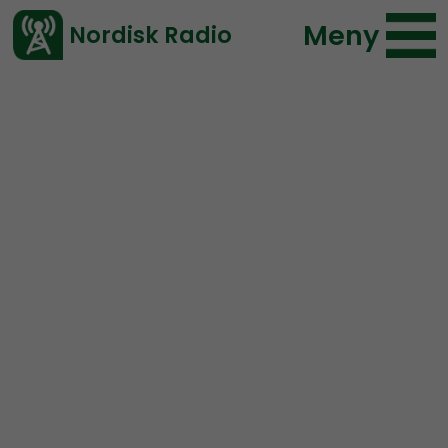
Meny
Nordisk Radio
Vårt senaste avsnitt!
Urklipp
Leadership Perspective
Nordisk Radio
145 lyssningar
2020-03-14 18:35
Ladda ned ⇓
</> embed
NS Utopia