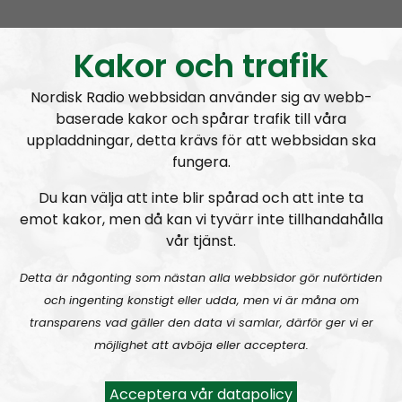
It’s child abuse not to fight
Kakor och trafik
Nordisk Radio webbsidan använder sig av webb-
baserade kakor och spårar trafik till våra
A
uppladdningar, detta krävs för att webbsidan ska
00:00
00:00
u
fungera.
Leadership Perspective
Urklipp
488
d
Du kan välja att inte blir spårad och att inte ta
i
emot kakor, men då kan vi tyvärr inte tillhandahålla
Leadership Perspective #27:
Kids in the struggle, getting yourself a woman and psychological warfare
o
vår tjänst.
P
l
Detta är någonting som nästan alla webbsidor gör nuförtiden
a
och ingenting konstigt eller udda, men vi är måna om
y
transparens vad gäller den data vi samlar, därför ger vi er
e
möjlighet att avböja eller acceptera.
r
Leadership Perspective
Avsnitt
2023-05-17
Acceptera vår datapolicy