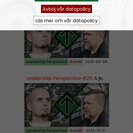
Avböj vår datapolicy
Leadership Perspective #26:
National socialist optics, vandalism and assaults
Läs mer om vår datapolicy
Leadership Perspective
Avsnitt
2023-03-08
Leadership Perspective #25:
A jew is a jew and propaganda is propaganda – how to influence our people
Leadership Perspective
Avsnitt
2023-01-11