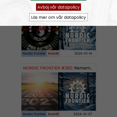
Avböj vår datapolicy
NORDIC FRONTIER #281:
Raging Dissident
Läs mer om vår datapolicy
Nordic Frontier
Avsnitt
2024-01-14
NORDIC FRONTIER #280:
Remembering 2023 and looking forward
Nordic Frontier
Avsnitt
2024-01-07