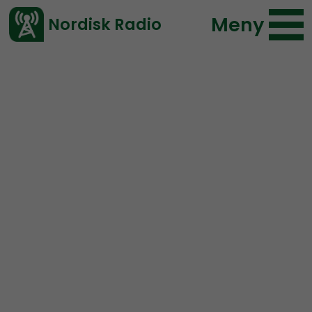
Meny
Nordisk Radio
Vårt senaste avsnitt!
Urklipp
Nordic Frontier
Nordisk Radio
64 lyssningar
2020-01-31 00:56
Ladda ned ⇓
</> embed
No More Brothers’ Wars