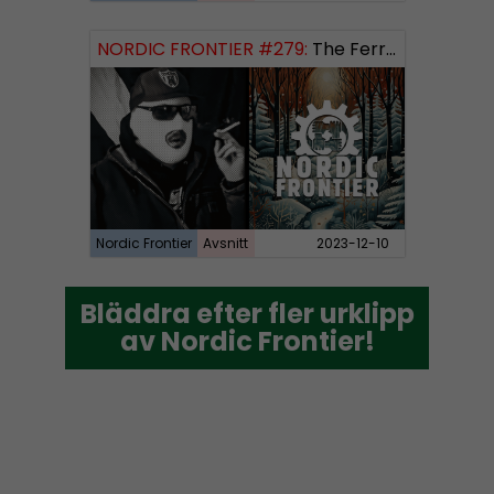
NORDIC FRONTIER #279:
The Ferryman’s Toll
Nordic Frontier
Avsnitt
2023-12-10
Bläddra efter fler urklipp
Bläddra efter fler urklipp
av Nordic Frontier!
av Nordic Frontier!