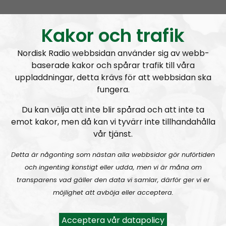
NORDIC FRONTIER #283:
Warren Balogh of Warstrike
Kakor och trafik
Nordisk Radio webbsidan använder sig av webb-
baserade kakor och spårar trafik till våra
uppladdningar, detta krävs för att webbsidan ska
fungera.
Nordic Frontier
Avsnitt
2024-06-10
Du kan välja att inte blir spårad och att inte ta
emot kakor, men då kan vi tyvärr inte tillhandahålla
NORDIC FRONTIER #282:
Tuukka Kuru of Sinimusta Liike
vår tjänst.
Detta är någonting som nästan alla webbsidor gör nuförtiden
och ingenting konstigt eller udda, men vi är måna om
transparens vad gäller den data vi samlar, därför ger vi er
möjlighet att avböja eller acceptera.
Nordic Frontier
Avsnitt
2024-06-02
Acceptera vår datapolicy