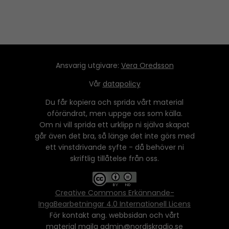
Ansvarig utgivare:
Vera Oredsson
Vår
datapolicy
Du får kopiera och sprida vårt material
oförändrat, men uppge oss som källa.
Om ni vill sprida ett urklipp ni själva skapat
går även det bra, så länge det inte görs med
ett vinstdrivande syfte - då behöver ni
skriftlig tillåtelse från oss.
Creative Commons Erkännande-
IngaBearbetningar 4.0 Internationell Licens
För kontakt ang. webbsidan och vårt
material maila admin@nordiskradio.se