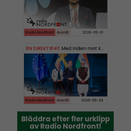
Radio Nordfront
Avsnitt
2026-05-31
RN DIREKT#411:
Med Indien mot kosmos SWISH: 0700738064
Radio Nordfront
Avsnitt
2026-05-24
Bläddra efter fler urklipp
Bläddra efter fler urklipp
av Radio Nordfront!
av Radio Nordfront!