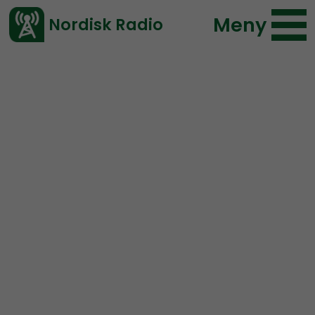
Meny
Nordisk Radio
Vårt senaste avsnitt!
Urklipp
Radio Nordfront
Nordisk Radio
179 lyssningar
2020-01-06 15:00
Ladda ned ⇓
</> embed
När vanligt folk får bära