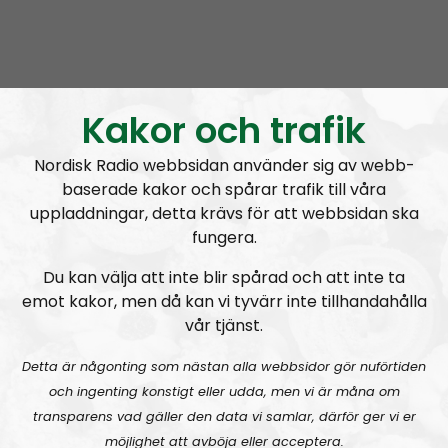
Radio Nordfront
Avsnitt
2026-08-02
Kakor och trafik
RN DIREKT#415:
Sommarlov och prepping
SW
Nordisk Radio webbsidan använder sig av webb-
baserade kakor och spårar trafik till våra
uppladdningar, detta krävs för att webbsidan ska
fungera.
Du kan välja att inte blir spårad och att inte ta
emot kakor, men då kan vi tyvärr inte tillhandahålla
Radio Nordfront
Avsnitt
2026-06-29
vår tjänst.
RN DIREKT#414:
Almedalen och Hübinettes fall
Detta är någonting som nästan alla webbsidor gör nuförtiden
och ingenting konstigt eller udda, men vi är måna om
transparens vad gäller den data vi samlar, därför ger vi er
möjlighet att avböja eller acceptera.