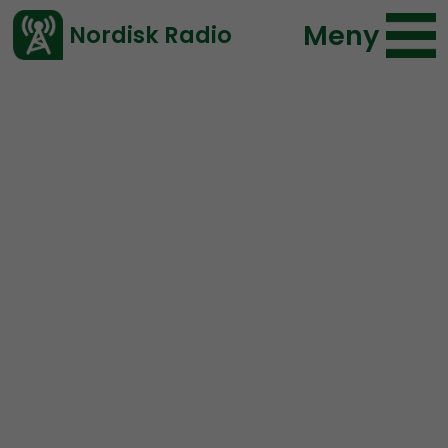
Meny
Nordisk Radio
Vårt senaste avsnitt!
Urklipp
Mer än ord
Nordisk Radio
68 lyssningar
2021-03-02 21:30
Ladda ned ⇓
</> embed
Motståndsrörelsen botar
zombies