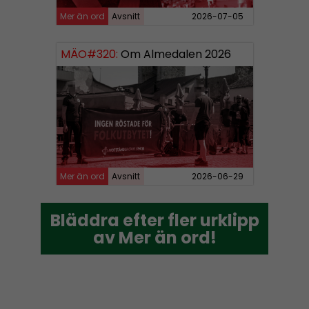
Mer än ord
Avsnitt
2026-07-05
MÄO#320:
Om Almedalen 2026
Mer än ord
Avsnitt
2026-06-29
Bläddra efter fler urklipp
Bläddra efter fler urklipp
av Mer än ord!
av Mer än ord!