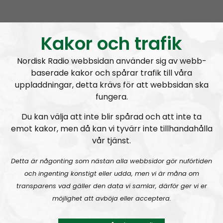
MÄO#324
Lilla Mer än ord – Nordendagarna & dans i skogen
Kakor och trafik
Nordisk Radio webbsidan använder sig av webb-
baserade kakor och spårar trafik till våra
uppladdningar, detta krävs för att webbsidan ska
fungera.
Mer än ord
Avsnitt
2026-07-27
Du kan välja att inte blir spårad och att inte ta
emot kakor, men då kan vi tyvärr inte tillhandahålla
MÄO#323
Lilla Mer än ord – Rättsväsendet & politiska fångar
vår tjänst.
Detta är någonting som nästan alla webbsidor gör nuförtiden
och ingenting konstigt eller udda, men vi är måna om
transparens vad gäller den data vi samlar, därför ger vi er
möjlighet att avböja eller acceptera.