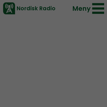
Meny
Nordisk Radio
Vårt senaste avsnitt!
Urklipp
Nordic Frontier
Nordisk Radio
172 lyssningar
2020-04-30 23:49
Ladda ned ⇓
</> embed
Monika Schaefer about