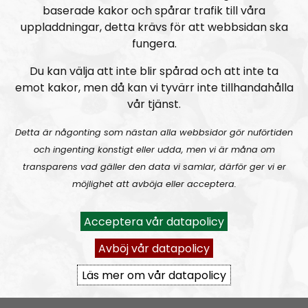
NORDIC FRONTIER #284:
Zach of Logos Revealed
baserade kakor och spårar trafik till våra
uppladdningar, detta krävs för att webbsidan ska
fungera.
Du kan välja att inte blir spårad och att inte ta
emot kakor, men då kan vi tyvärr inte tillhandahålla
vår tjänst.
Nordic Frontier
Avsnitt
2024-06-17
Detta är någonting som nästan alla webbsidor gör nuförtiden
och ingenting konstigt eller udda, men vi är måna om
NORDIC FRONTIER #283:
Warren Balogh of Warstrike
transparens vad gäller den data vi samlar, därför ger vi er
möjlighet att avböja eller acceptera.
Acceptera vår datapolicy
Avböj vår datapolicy
Läs mer om vår datapolicy
Nordic Frontier
Avsnitt
2024-06-10