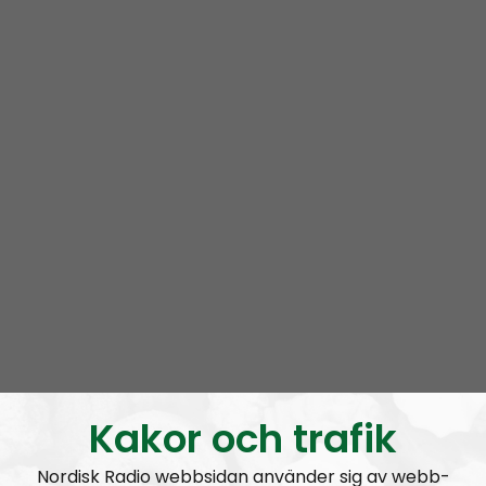
Tankebrottslingen Monika Schaefer: ”Jag kommer aldrig
låta mig tystas!”
Sylvia Stolz – en modig försvarare av sanningen
Kakor och trafik
Nordisk Radio webbsidan använder sig av webb-