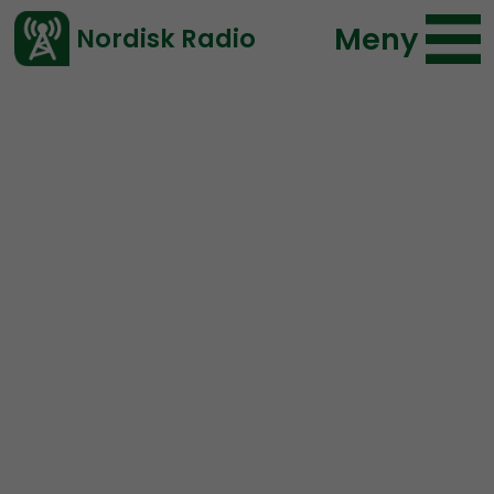
Meny
Nordisk Radio
Vårt senaste avsnitt!
Urklipp
Radio Nordfront
Nordisk Radio
43 lyssningar
2020-11-13 06:00
Ladda ned ⇓
</> embed
Joe Biden
Media
USA
Medier tar ut Bidens