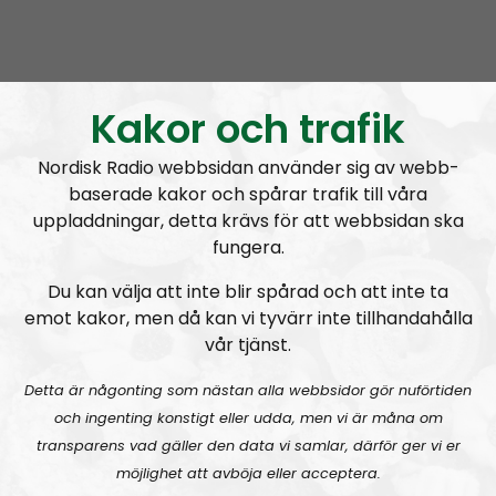
Radio Nordfront
Avsnitt
2026-08-02
Kakor och trafik
RN DIREKT#415:
Sommarlov och prepping
SW
Nordisk Radio webbsidan använder sig av webb-
baserade kakor och spårar trafik till våra
uppladdningar, detta krävs för att webbsidan ska
fungera.
Du kan välja att inte blir spårad och att inte ta
Radio Nordfront
Avsnitt
2026-06-29
emot kakor, men då kan vi tyvärr inte tillhandahålla
vår tjänst.
RN DIREKT#414:
Almedalen och Hübinettes fall
Detta är någonting som nästan alla webbsidor gör nuförtiden
och ingenting konstigt eller udda, men vi är måna om
transparens vad gäller den data vi samlar, därför ger vi er
möjlighet att avböja eller acceptera.