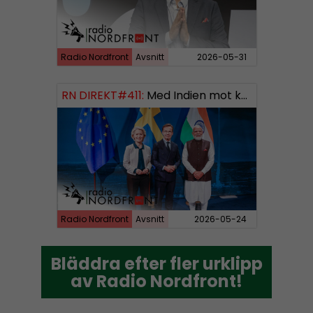
Radio Nordfront
Avsnitt
2026-05-31
RN DIREKT#411:
Med Indien mot kosmos SWISH: 0700738064
Radio Nordfront
Avsnitt
2026-05-24
Bläddra efter fler urklipp
Bläddra efter fler urklipp
av Radio Nordfront!
av Radio Nordfront!