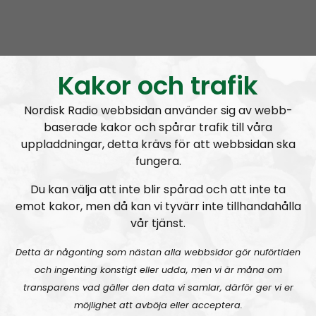
Mer än ord
Avsnitt
2026-08-02
Kakor och trafik
MÄO#324
Lilla Mer än ord – Nordendagarna & dans i skogen
Nordisk Radio webbsidan använder sig av webb-
baserade kakor och spårar trafik till våra
uppladdningar, detta krävs för att webbsidan ska
fungera.
Du kan välja att inte blir spårad och att inte ta
emot kakor, men då kan vi tyvärr inte tillhandahålla
Mer än ord
Avsnitt
2026-07-27
vår tjänst.
MÄO#323
Lilla Mer än ord – Rättsväsendet & politiska fångar
Detta är någonting som nästan alla webbsidor gör nuförtiden
och ingenting konstigt eller udda, men vi är måna om
transparens vad gäller den data vi samlar, därför ger vi er
möjlighet att avböja eller acceptera.