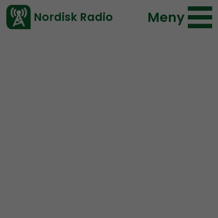
Meny
Nordisk Radio
Vårt senaste avsnitt!
Urklipp
Mer än ord
Nordisk Radio
371 lyssningar
2019-08-30 16:27
Ladda ned ⇓
</> embed
Max Rosenfors om sin
resa till