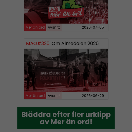
Mer än ord
Avsnitt
2026-07-05
MÄO#320:
Om Almedalen 2026
Mer än ord
Avsnitt
2026-06-29
Bläddra efter fler urklipp
Bläddra efter fler urklipp
av Mer än ord!
av Mer än ord!