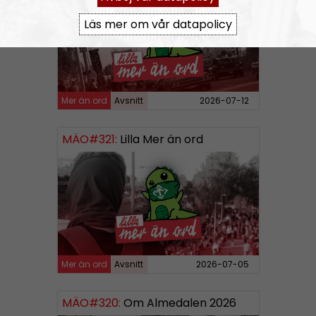
Läs mer om vår datapolicy
Mer än ord
Avsnitt
2026-07-12
MÄO#321:
Lilla Mer än ord
Mer än ord
Avsnitt
2026-07-05
MÄO#320:
Om Almedalen 2026