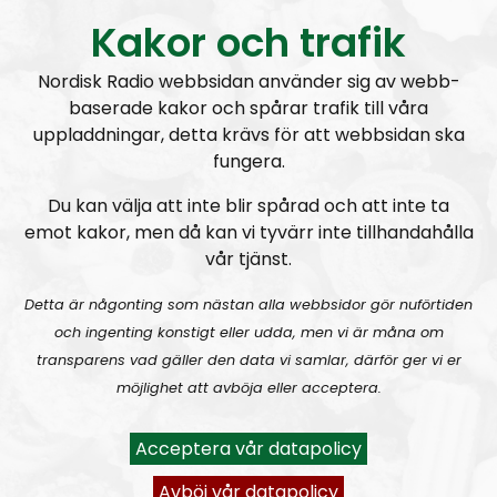
Kakor och trafik
Nordisk Radio webbsidan använder sig av webb-
baserade kakor och spårar trafik till våra
uppladdningar, detta krävs för att webbsidan ska
Mer än ord
Avsnitt
2026-07-27
fungera.
MÄO#323
Lilla Mer än ord – Rättsväsendet & politiska fångar
Du kan välja att inte blir spårad och att inte ta
emot kakor, men då kan vi tyvärr inte tillhandahålla
vår tjänst.
Detta är någonting som nästan alla webbsidor gör nuförtiden
och ingenting konstigt eller udda, men vi är måna om
transparens vad gäller den data vi samlar, därför ger vi er
möjlighet att avböja eller acceptera.
Mer än ord
Avsnitt
2026-07-19
Acceptera vår datapolicy
MÄO#322:
Lilla Mer än ord – Att vara organiserad
Avböj vår datapolicy