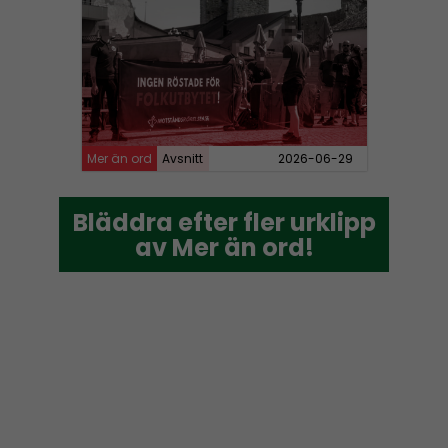
Mer än ord
Avsnitt
2026-06-29
Bläddra efter fler urklipp
Bläddra efter fler urklipp
av Mer än ord!
av Mer än ord!