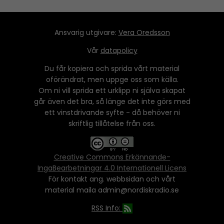
Ansvarig utgivare:
Vera Oredsson
Vår
datapolicy
Du får kopiera och sprida vårt material
oförändrat, men uppge oss som källa.
Om ni vill sprida ett urklipp ni själva skapat
går även det bra, så länge det inte görs med
ett vinstdrivande syfte - då behöver ni
skriftlig tillåtelse från oss.
Creative Commons Erkännande-
IngaBearbetningar 4.0 Internationell Licens
För kontakt ang. webbsidan och vårt
material maila admin@nordiskradio.se
RSS Info: