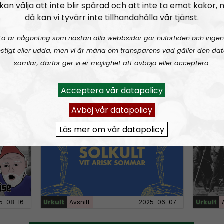
kan välja att inte blir spårad och att inte ta emot kakor,
n
då kan vi tyvärr inte tillhandahålla vår tjänst.
A
r
ta är någonting som nästan alla webbsidor gör nuförtiden och ingen
r
stigt eller udda, men vi är måna om transparens vad gäller den dat
o
samlar, därför ger vi er möjlighet att avböja eller acceptera.
w
6-05-22
Urkult
Avsnitt
2025-12-31
Urkult
k
Acceptera vår datapolicy
e
Avböj vår datapolicy
 Noise
URKULT #21:
Vit arisk sommar
URKULT
y
Läs mer om vår datapolicy
s
t
o
i
n
c
5-08-16
Urkult
Avsnitt
2025-06-07
Urkult
r