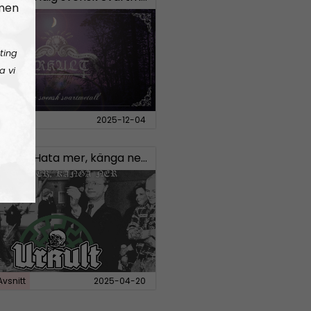
 men
ting
a vi
Avsnitt
2025-12-04
 #20:
Hata mer, känga ner – Svensk “vit makt”-musik
Avsnitt
2025-04-20