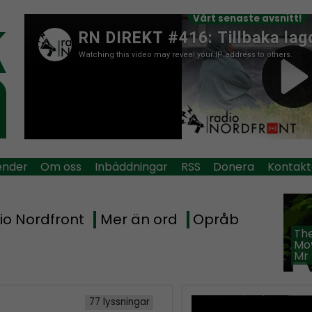
Vårt senaste avsnitt!
ender
Om oss
Inbäddningar
RSS
Donera
Kontakt
io Nordfront
Mer än ord
Opråb
The
Mov
Mr
77 lyssningar