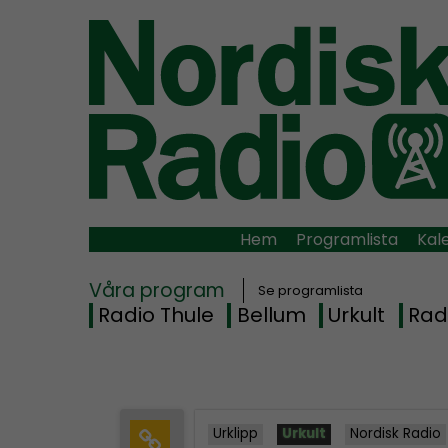
Hem
Programlista
Kal
Våra program
Se programlista
Radio Thule
Bellum
Urkult
Rad
Urklipp
Urkult
Nordisk Radio