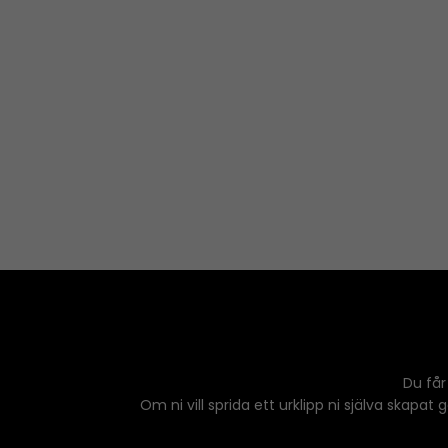
Du får
Om ni vill sprida ett urklipp ni själva skapat