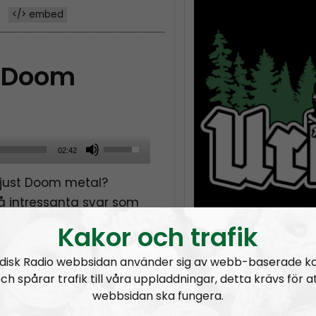
</> embed
h Doom
U
02:42
s
ll just Doom metal?
e
å intressanta svar som
U
 sanna.
p
Kakor och trafik
/
på den yttersta Doomen
disk Radio webbsidan använder sig av webb-baserade k
D
ch spårar trafik till våra uppladdningar, detta krävs för a
o
webbsidan ska fungera.
w
URKULT #25 ft. Fredrik Vejdeland:
Hail and kill – en hyllning till Manowar
URKULT #24:
Hata mer – känga ner: en hyllning till Jocke Karlsson
URKULT