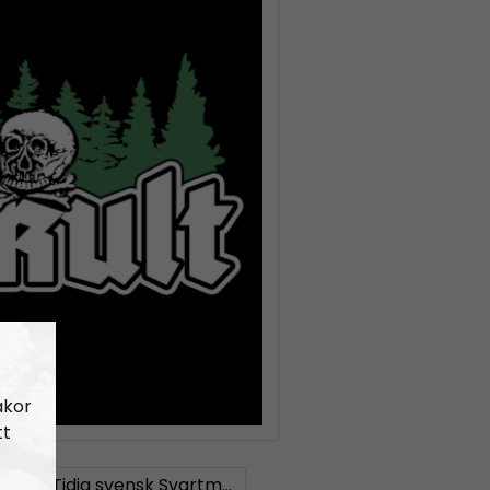
akor
tt
 #23:
Tidig svensk Svartmetall