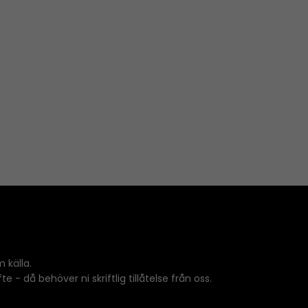
 källa.
 - då behöver ni skriftlig tillåtelse från oss.