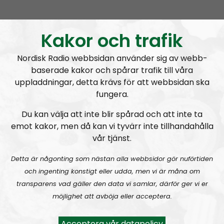
RN DIREKT#415:
Sommarlov och prepping
SW
Kakor och trafik
Nordisk Radio webbsidan använder sig av webb-
baserade kakor och spårar trafik till våra
uppladdningar, detta krävs för att webbsidan ska
fungera.
Radio Nordfront
Avsnitt
2026-06-29
Du kan välja att inte blir spårad och att inte ta
emot kakor, men då kan vi tyvärr inte tillhandahålla
RN DIREKT#414:
Almedalen och Hübinettes fall
vår tjänst.
Detta är någonting som nästan alla webbsidor gör nuförtiden
och ingenting konstigt eller udda, men vi är måna om
transparens vad gäller den data vi samlar, därför ger vi er
möjlighet att avböja eller acceptera.
Radio Nordfront
Avsnitt
2026-06-14
Acceptera vår datapolicy