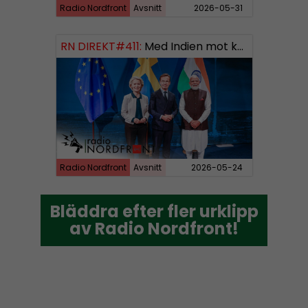
Radio Nordfront
Avsnitt
2026-05-31
RN DIREKT#411:
Med Indien mot kosmos SWISH: 0700738064
Radio Nordfront
Avsnitt
2026-05-24
Bläddra efter fler urklipp
Bläddra efter fler urklipp
av Radio Nordfront!
av Radio Nordfront!