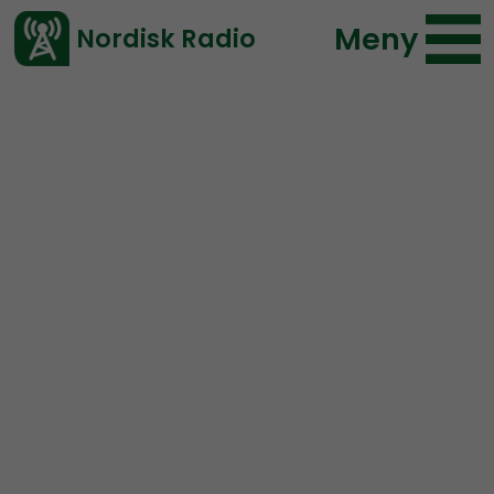
Meny
Nordisk Radio
Vårt senaste avsnitt!
Urklipp
Radio Nordfront
Nordisk Radio
52 lyssningar
2020-06-02 06:00
Ladda ned ⇓
</> embed
Knutby
Kristendom
Sekter
Kristi bruds tärnor