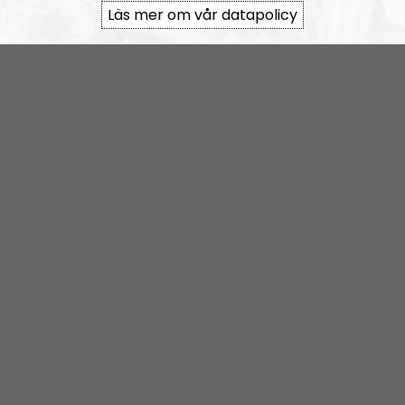
Läs mer om vår datapolicy
Om programmet Radio Nordfront
Radio Nordfront är ett samarbete mellan
Nordfront
och
Nordisk Radio
. Budskapet som förs ut i radion
kommer i stort att vara i linje med det som framförs i
nättidningen och det som diskuteras är ofta sådant
som just publicerats på Nordfront. I vissa, ofta mindre
viktiga, frågor är dock åsikterna mer personliga.
Nordfronts nyhetsredaktör
Simon Holmqvist
leder
programmet tillsammans med tidningens