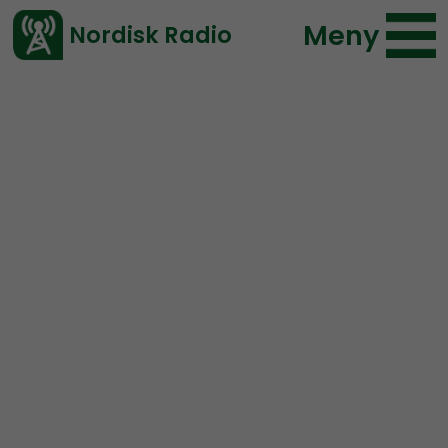
Meny
Nordisk Radio
Vårt senaste avsnitt!
Avsnitt
Radio Nordfront
Nordisk Radio
2020-05-31 18:47
Ladda ned ⇓
</> embed
RN DIREKT#165:
I Knutbys
och Åsa Waldaus och