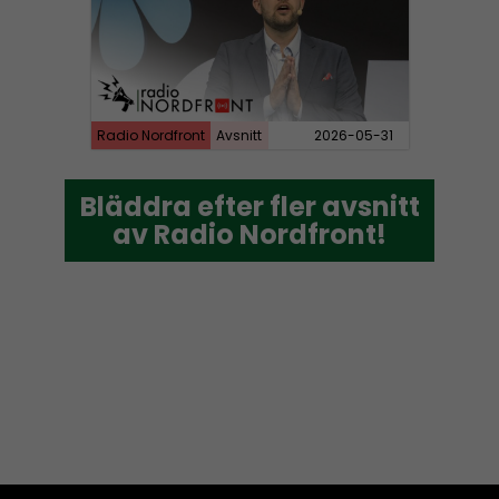
Radio Nordfront
Avsnitt
2026-05-31
Bläddra efter fler avsnitt
Bläddra efter fler avsnitt
av Radio Nordfront!
av Radio Nordfront!