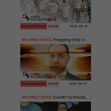
Radio Nordfront
Avsnitt
2026-06-14
RN DIREKT#413:
Prepping inför tredje världskriget
Radio Nordfront
Avsnitt
2026-06-07
RN DIREKT#412:
Avsnitt fyrahundratolv SWISH: 0700738064