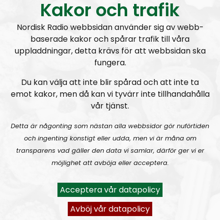
Kakor och trafik
Radio Nordfront-sändningarna.
Nordisk Radio webbsidan använder sig av webb-
baserade kakor och spårar trafik till våra
uppladdningar, detta krävs för att webbsidan ska
Kontantdonationer: Skicka till “Nordfront Att: Radio
fungera.
Nordfront, Box 52, 77222 Grängesberg
“.
Du kan välja att inte blir spårad och att inte ta
emot kakor, men då kan vi tyvärr inte tillhandahålla
vår tjänst.
Detta är någonting som nästan alla webbsidor gör nuförtiden
och ingenting konstigt eller udda, men vi är måna om
transparens vad gäller den data vi samlar, därför ger vi er
möjlighet att avböja eller acceptera.
Acceptera vår datapolicy
Avböj vår datapolicy