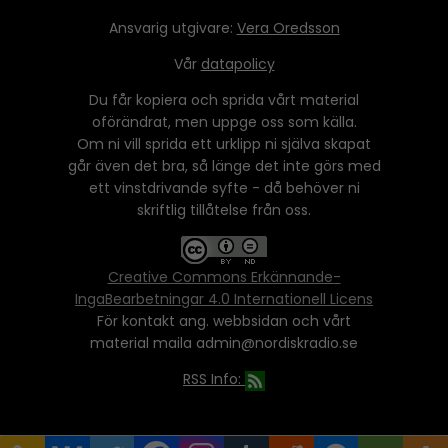
Ansvarig utgivare:
Vera Oredsson
Vår
datapolicy
Du får kopiera och sprida vårt material
oförändrat, men uppge oss som källa.
Om ni vill sprida ett urklipp ni själva skapat
går även det bra, så länge det inte görs med
ett vinstdrivande syfte - då behöver ni
skriftlig tillåtelse från oss.
Creative Commons Erkännande-
IngaBearbetningar 4.0 Internationell Licens
För kontakt ang. webbsidan och vårt
material maila admin@nordiskradio.se
RSS Info: