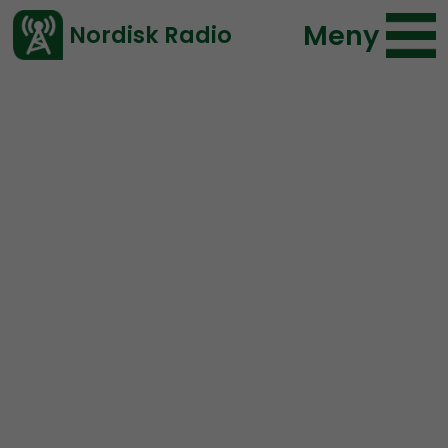
Meny
Nordisk Radio
Vårt senaste avsnitt!
Urklipp
Radio Nordfront
Nordisk Radio
144 lyssningar
2019-09-06 16:52
Ladda ned ⇓
</> embed
Jimmy Thunlind från