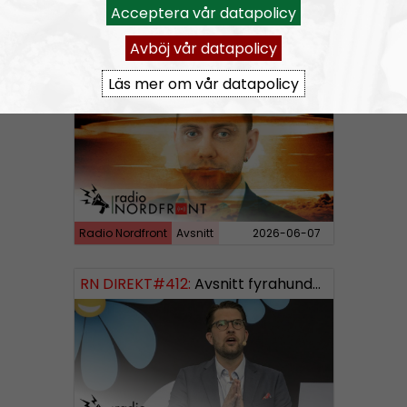
Acceptera vår datapolicy
Radio Nordfront
Avsnitt
2026-06-14
Avböj vår datapolicy
RN DIREKT#413:
Prepping inför tredje världskriget
Läs mer om vår datapolicy
Radio Nordfront
Avsnitt
2026-06-07
RN DIREKT#412:
Avsnitt fyrahundratolv SWISH: 0700738064