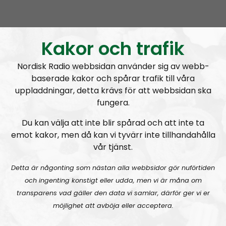
Radio Nordfront
Avsnitt
2026-08-02
RN DIREKT#415:
Sommarlov och prepping
SW
Kakor och trafik
Nordisk Radio webbsidan använder sig av webb-
baserade kakor och spårar trafik till våra
uppladdningar, detta krävs för att webbsidan ska
fungera.
Du kan välja att inte blir spårad och att inte ta
Radio Nordfront
Avsnitt
2026-06-29
emot kakor, men då kan vi tyvärr inte tillhandahålla
vår tjänst.
RN DIREKT#414:
Almedalen och Hübinettes fall
Detta är någonting som nästan alla webbsidor gör nuförtiden
och ingenting konstigt eller udda, men vi är måna om
transparens vad gäller den data vi samlar, därför ger vi er
möjlighet att avböja eller acceptera.