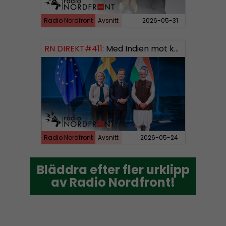
Radio Nordfront
Avsnitt
2026-05-31
RN DIREKT#411:
Med Indien mot kosmos SWISH: 0700738064
Radio Nordfront
Avsnitt
2026-05-24
Bläddra efter fler urklipp
Bläddra efter fler urklipp
av Radio Nordfront!
av Radio Nordfront!